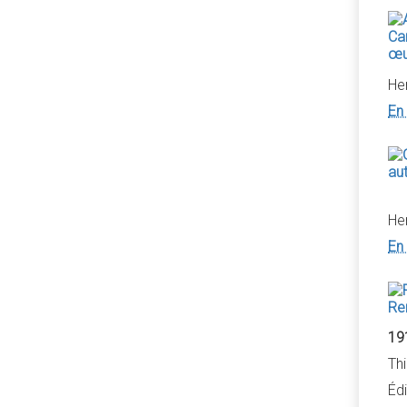
He
En 
He
En 
19
Th
Édi