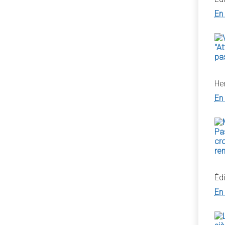
En 
He
En 
Édi
En 