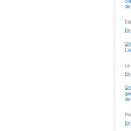
Éd
En 
Le 
En 
Pr
En 