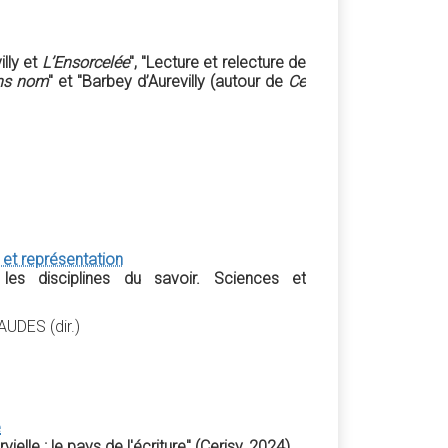
lly et
L’Ensorcelée
", "Lecture et relecture de
ans nom
" et "Barbey d’Aurevilly (autour de
Ce
s et représentation
es disciplines du savoir. Sciences et
UDES (dir.)
e
elle : le pays de l'écriture" (Cerisy, 2024)