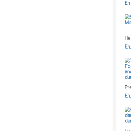
En 
He
En 
Pr
En 
Le