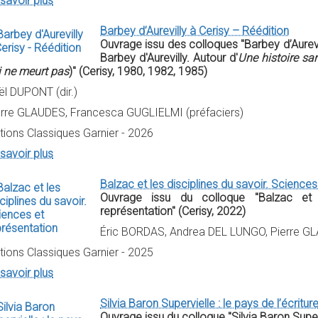
savoir plus
Barbey d’Aurevilly à Cerisy – Réédition
Ouvrage issu des colloques "Barbey d’Aurevi
Barbey d'Aurevilly. Autour d'
Une histoire s
i ne meurt pas
)" (Cerisy, 1980, 1982, 1985)
ël DUPONT (dir.)
erre GLAUDES, Francesca GUGLIELMI (préfaciers)
tions Classiques Garnier - 2026
savoir plus
Balzac et les disciplines du savoir. Science
Ouvrage issu du colloque "Balzac et l
représentation" (Cerisy, 2022)
Éric BORDAS, Andrea DEL LUNGO, Pierre GLA
tions Classiques Garnier - 2025
savoir plus
Silvia Baron Supervielle : le pays de l’écritur
Ouvrage issu du colloque "Silvia Baron Supervi