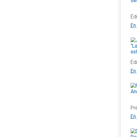
Édi
En 
Édi
En 
Pr
En 