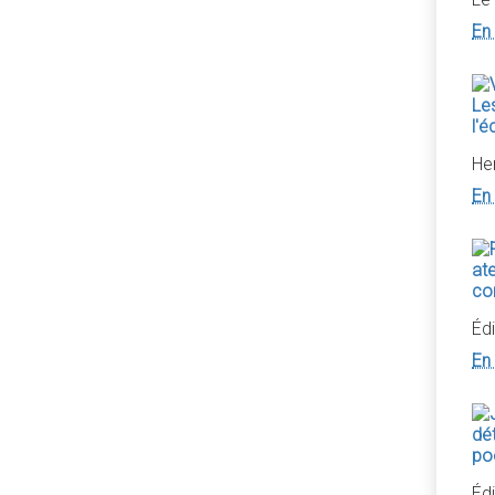
En 
He
En 
Édi
En 
Édi