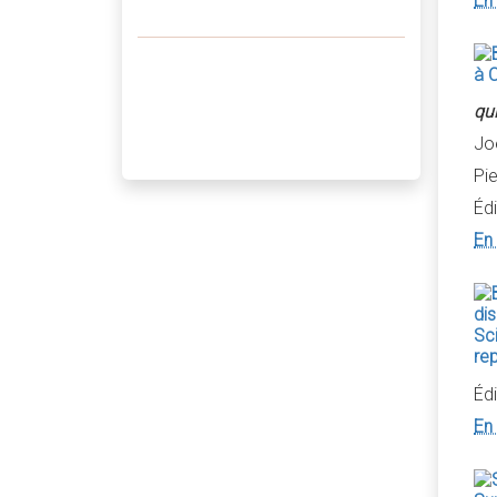
En 
qu
Jo
Pi
Édi
En 
Édi
En 