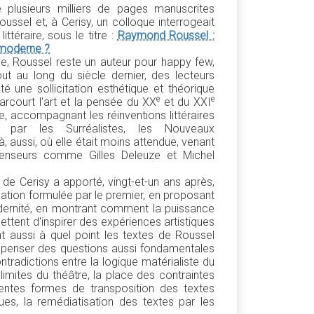
 plusieurs milliers de pages manuscrites
oussel et, à Cerisy, un colloque interrogeait
littéraire, sous le titre :
Raymond Roussel :
 moderne ?
e, Roussel reste un auteur pour happy few,
t au long du siècle dernier, des lecteurs
té une sollicitation esthétique et théorique
e
e
arcourt l'art et la pensée du XX
et du XXI
re, accompagnant les réinventions littéraires
s par les Surréalistes, les Nouveaux
, aussi, où elle était moins attendue, venant
penseurs comme Gilles Deleuze et Michel
 de Cerisy a apporté, vingt-et-un ans après,
gation formulée par le premier, en proposant
odernité, en montrant comment la puissance
ttent d'inspirer des expériences artistiques
t aussi à quel point les textes de Roussel
à penser des questions aussi fondamentales
contradictions entre la logique matérialiste du
 limites du théâtre, la place des contraintes
fférentes formes de transposition des textes
es, la remédiatisation des textes par les