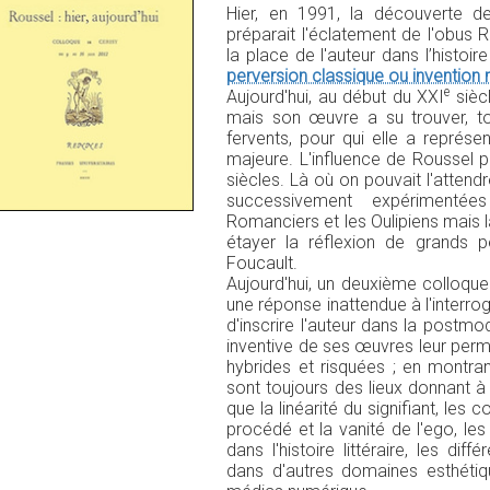
Hier, en 1991, la découverte de
préparait l'éclatement de l'obus R
la place de l'auteur dans l’histoire 
perversion classique ou invention
e
Aujourd'hui, au début du XXI
siècl
mais son œuvre a su trouver, tou
fervents, pour qui elle a représen
majeure. L'influence de Roussel p
siècles. Là où on pouvait l'attend
successivement expérimentée
Romanciers et les Oulipiens mais là
étayer la réflexion de grands 
Foucault.
Aujourd'hui, un deuxième colloque
une réponse inattendue à l'interro
d'inscrire l'auteur dans la postm
inventive de ses œuvres leur perme
hybrides et risquées ; en montran
sont toujours des lieux donnant 
que la linéarité du signifiant, les 
procédé et la vanité de l'ego, les
dans l'histoire littéraire, les di
dans d'autres domaines esthétiqu