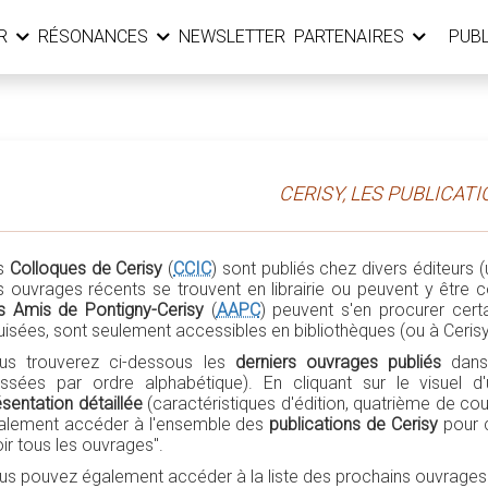
ER
RÉSONANCES
NEWSLETTER
PARTENAIRES
PUB
CERISY, LES PUBLICAT
s
Colloques de Cerisy
(
CCIC
) sont publiés chez divers éditeurs
s ouvrages récents se trouvent en librairie ou peuvent y êtr
s Amis de Pontigny-Cerisy
(
AAPC
) peuvent s'en procurer certa
uisées, sont seulement accessibles en bibliothèques (ou à Cerisy
us trouverez ci-dessous les
derniers ouvrages publiés
dans
assées par ordre alphabétique). En cliquant sur le visuel
sentation détaillée
(caractéristiques d'édition, quatrième de co
alement accéder à l'ensemble des
publications de Cerisy
pour c
ir tous les ouvrages".
us pouvez également accéder à la liste des prochains ouvrages 