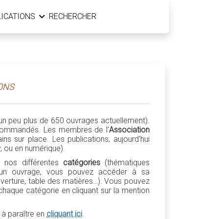
LICATIONS
RECHERCHER
IONS
 (un peu plus de 650 ouvrages actuellement).
e commandés. Les membres de l'
Association
ins sur place. Les publications, aujourd'hui
, ou en numérique).
 nos différentes
catégories
(thématiques
 d'un ouvrage, vous pouvez accéder à sa
uverture, table des matières…). Vous pouvez
haque catégorie en cliquant sur la mention
à paraître en
cliquant ici
.