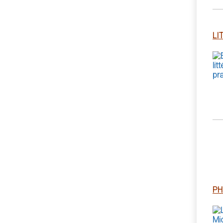
LI
PH