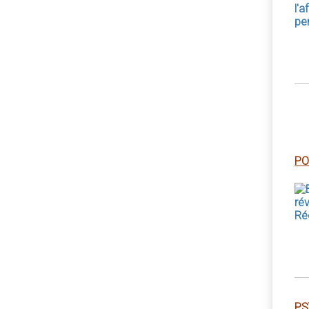
PO
PS