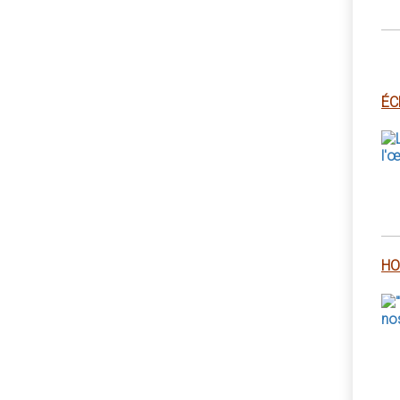
ÉC
HO