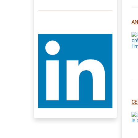
AN
CE