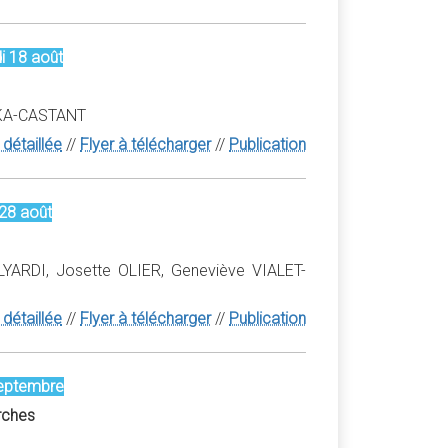
i 18 août
RSKA-CASTANT
détaillée
//
Flyer à télécharger
//
Publication
28 août
YARDI, Josette OLIER, Geneviève VIALET-
détaillée
//
Flyer à télécharger
//
Publication
septembre
rches