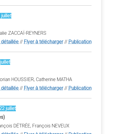
uillet
thalie ZACCAÏ-REYNERS
détaillée
//
Flyer à télécharger
//
Publication
uillet
lorian HOUSSIER, Catherine MATHA
détaillée
//
Flyer à télécharger
//
Publication
2 juillet
es)
rançois DÉTRÉE, François NEVEUX