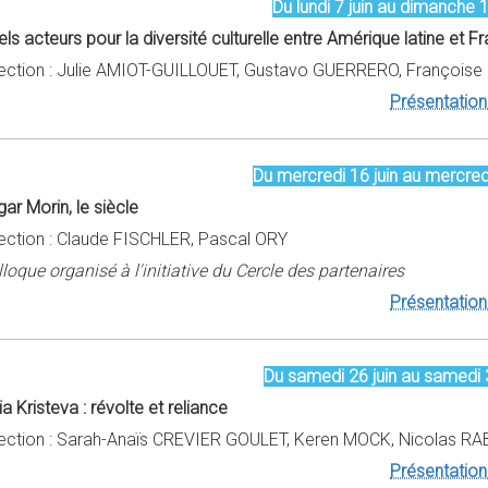
Du lundi 7 juin au dimanche 1
ls acteurs pour la diversité culturelle entre Amérique latine et F
rection : Julie AMIOT-GUILLOUET, Gustavo GUERRERO, François
Présentation 
Du mercredi 16 juin au mercredi
ar Morin, le siècle
rection : Claude FISCHLER, Pascal ORY
loque organisé à l'initiative du Cercle des partenaires
Présentation 
Du samedi 26 juin au samedi 3 
ia Kristeva : révolte et reliance
rection : Sarah-Anaïs CREVIER GOULET, Keren MOCK, Nicolas R
Présentation 