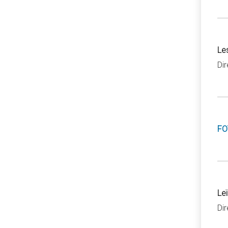
Le
Di
FO
Leï
Di