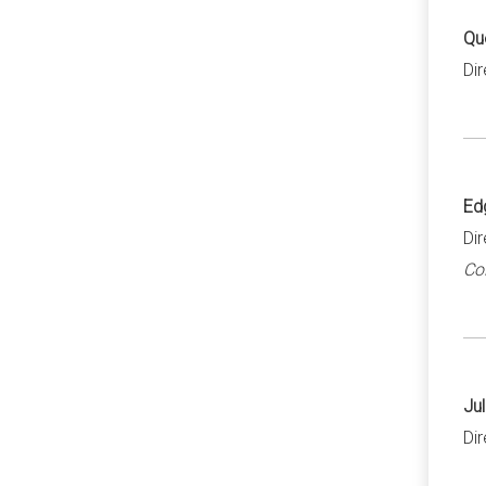
Que
Di
Edg
Di
Col
Jul
Di