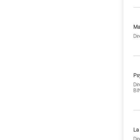
Man
Di
Ps
Di
BI
La
Di