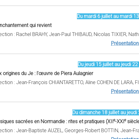
Du mardi 6 juillet au mardi 13 j
enchantement qui revient
rection : Rachel BRAHY, Jean-Paul THIBAUD, Nicolas TIXIER, Na
Présentation 
Du jeudi 15 juillet au jeudi 22 j
 origines du Je : l'œuvre de Piera Aulagnier
rection : Jean-François CHIANTARETTO, Aline COHEN DE LARA, F
Présentation 
Du dimanche 18 juillet au jeudi 2
e
e
siques sacrées en Normandie : rites et pratiques (XII
-XXI
siècl
rection : Jean-Baptiste AUZEL, Georges-Robert BOTTIN, Jean-F