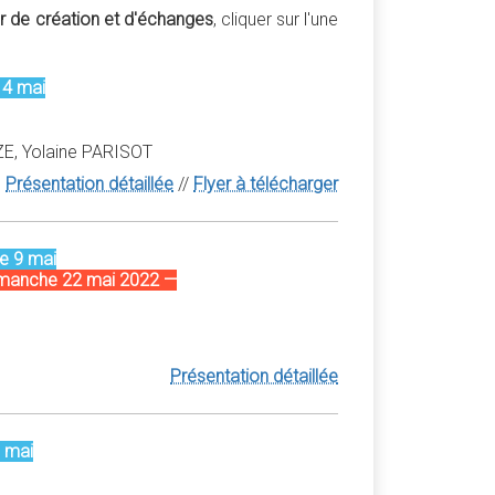
r de création et d'échanges
, cliquer sur l'une
 4 mai
ZE, Yolaine PARISOT
Présentation détaillée
//
Flyer à télécharger
e 9 mai
dimanche 22 mai 2022 —
Présentation détaillée
7 mai