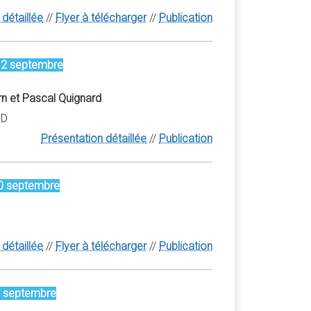
détaillée
//
Flyer à télécharger
//
Publication
12 septembre
rn et Pascal Quignard
RD
Présentation détaillée
//
Publication
10 septembre
détaillée
//
Flyer à télécharger
//
Publication
7 septembre