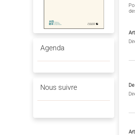
Po
des
Art
Di
Agenda
De 
Nous suivre
Di
Art