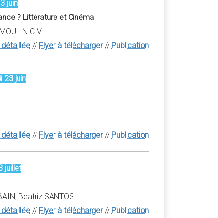
3 juin
rance ? Littérature et Cinéma
e MOULIN CIVIL
détaillée
//
Flyer à télécharger
//
Publication
 23 juin
détaillée
//
Flyer à télécharger
//
Publication
juillet
ABAIN, Beatriz SANTOS
détaillée
//
Flyer à télécharger
//
Publication