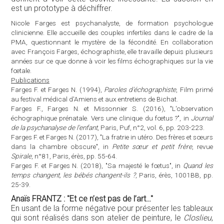
est un prototype à déchiffrer.
Nicole Farges est psychanalyste, de formation psychologue
clinicienne. Elle accueille des couples infertiles dans le cadre de la
PMA, questionnant le mystère de la fécondité. En collaboration
avec François Farges, échographiste, elle travaille depuis plusieurs
années sur ce que donne à voir les films échographiques sur la vie
fœtale.
Publications
Farges F. et Farges N. (1994),
Paroles d'échographiste
, Film primé
au festival médical d'Amiens et aux entretiens de Bichat.
Farges F., Farges N. et Missonnier S. (2016), "L'observation
échographique prénatale. Vers une clinique du fœtus ?", in
Journal
de la psychanalyse de l'enfant
, Paris, Puf, n°2, vol. 6, pp. 203-223.
Farges F. et Farges N. (2017), "La fratrie in utéro. Des frères et sœurs
dans la chambre obscure", in
Petite sœur et petit frère
, revue
Spirale
, n°81, Paris, érès, pp. 55-64.
Farges F. et Farges N. (2018), "Sa majesté le fœtus", in
Quand les
temps changent, les bébés changent-ils ?
, Paris, érès, 1001BB, pp.
25-39.
Anaïs FRANTZ : "Et ce n’est pas de l’art…"
En usant de la forme négative pour présenter les tableaux
qui sont réalisés dans son atelier de peinture, le
Closlieu
,