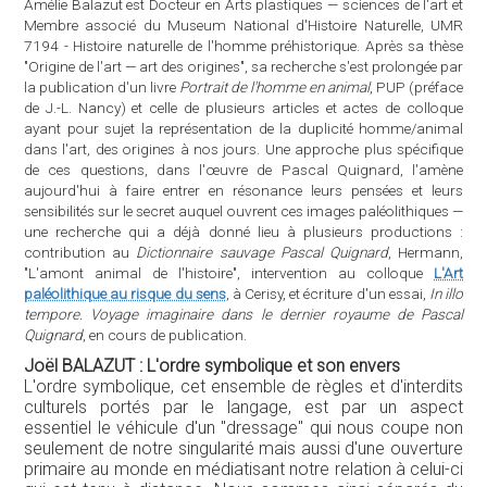
Amélie Balazut est Docteur en Arts plastiques — sciences de l'art et
Membre associé du Museum National d'Histoire Naturelle, UMR
7194 - Histoire naturelle de l'homme préhistorique. Après sa thèse
"Origine de l'art — art des origines", sa recherche s'est prolongée par
la publication d'un livre
Portrait de l'homme en animal
, PUP (préface
de J.-L. Nancy) et celle de plusieurs articles et actes de colloque
ayant pour sujet la représentation de la duplicité homme/animal
dans l'art, des origines à nos jours. Une approche plus spécifique
de ces questions, dans l'œuvre de Pascal Quignard, l'amène
aujourd'hui à faire entrer en résonance leurs pensées et leurs
sensibilités sur le secret auquel ouvrent ces images paléolithiques —
une recherche qui a déjà donné lieu à plusieurs productions :
contribution au
Dictionnaire sauvage Pascal Quignard
, Hermann,
"L'amont animal de l'histoire", intervention au colloque
L'Art
paléolithique au risque du sens
, à Cerisy, et écriture d'un essai,
In illo
tempore. Voyage imaginaire dans le dernier royaume de Pascal
Quignard
, en cours de publication.
Joël BALAZUT : L'ordre symbolique et son envers
L'ordre symbolique, cet ensemble de règles et d'interdits
culturels portés par le langage, est par un aspect
essentiel le véhicule d'un "dressage" qui nous coupe non
seulement de notre singularité mais aussi d'une ouverture
primaire au monde en médiatisant notre relation à celui-ci