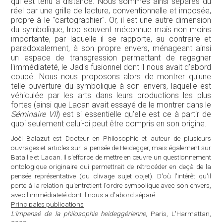
qui est tenu à distance. Nous sommes ainsi séparés du
réel par une grille de lecture, conventionnelle et imposée,
propre à le "cartographier". Or, il est une autre dimension
du symbolique, trop souvent méconnue mais non moins
importante, par laquelle il se rapporte, au contraire et
paradoxalement, à son propre envers, ménageant ainsi
un espace de transgression permettant de regagner
l'immédiateté, le Jadis fusionnel dont il nous avait d'abord
coupé. Nous nous proposons alors de montrer qu'une
telle ouverture du symbolique à son envers, laquelle est
véhiculée par les arts dans leurs productions les plus
fortes (ainsi que Lacan avait essayé de le montrer dans le
Séminaire VII
) est si essentielle qu'elle est ce à partir de
quoi seulement celui-ci peut être compris en son origine.
Joël Balazut est Docteur en Philosophie et auteur de plusieurs
ouvrages et articles sur la pensée de Heidegger, mais également sur
Bataille et Lacan. Il s'efforce de mettre en œuvre un questionnement
ontologique originaire qui permettrait de rétrocéder en deçà de la
pensée représentative (du clivage sujet objet). D'où l'intérêt qu'il
porte à la relation qu'entretient l'ordre symbolique avec son envers,
avec l'immédiateté dont il nous a d'abord séparé.
Principales publications
L'impensé de la philosophie heideggérienne
, Paris, L'Harmattan,