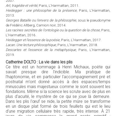
2007.
Art, tragédie et vérité
, Paris, L'Harmattan, 2011.
Heidegger : une philosophie de la présence
, Paris, L'Harmattan,
2013.
Georges Bataille ou l'envers de la philosophie
, sous le pseudonyme
de Frédéric Altberg, Camion noir, 2014.
Les racines secrètes de l'ontologie ou la question de la chose
, Paris,
L'Harmattan, 2016.
Heidegger et l'essence de la poésie
, Paris, L'Harmattan, 2017.
Lacan. Une lecture philosophique
, Paris, L'Harmattan, 2018.
Descartes et l'essence de la métaphysique
, Paris, L'Harmattan,
2019.
Catherine DOLTO : La vie dans les plis
Ce titre est un hommage à Henri Michaux, poète qui
savait presque dire l'indicible. Ma pratique de
l'haptonomie, et en particulier l'accompagnement pré et
postnatal m'ont donné accès à des espaces/temps
minuscules mais majestueux comme le sont souvent les
fondations. Même si la science les scrute avec de plus en
plus d'acuité, le mystère de ce qui se joue là demeure.
Dans les plis l'œuf se nide, la petite mûre se transforme
en un disque plat formé de trois feuillets qui est le lieu
d'une migration cellulaire très rapide, très intense. À 21