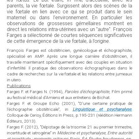
parents, la vie fœtale. Surgissent alors des scènes de la
vie fœtale en lien avec ce qui se produit dans le sein
maternel ou dans l'environnement. En particulier les
observations de grossesses gémellaires montrent en
direct les relations intra-utérines avec un "autre". François
Farges a sélectionné de courtes séquences significatives
de cette émergence de la vie fœtale, à l’origine.
François Farges est obstétricien, gynécologue et échographiste,
spécialisé en AMP. Après une longue carrière d'obstétricien, il
travaille maintenant spécifiquement avec des couples en situation
d'infertilité. Il pratique des observations échographiques dans le
cadre de recherches sur la vie fœtale et les relations entre jumeaux
in utero.
Publications
Farges F. et Farges N. (1994),
Paroles d'échographiste
, Film primé
au festival médical d'Amiens et aux entretiens de Bichat.
Farges F. et Groupe Echo (2001), "D'une certaine pratique de
l'échographie obstétricale", in
Linguistique et psychanalyse
,
Colloque de Cerisy, Éditions In Press, p.195-231 (réédition Hermann
Éditeurs, 2013).
Farges F. (2012), "Dépistage de la trisomie 21 au premier trimestre,
incertitude et iatrogénie" in
Médecine et psychanalyse, Entre autorité
et incertitude : moments critiques
, Paris, Éd. Études freudiennes, pp.