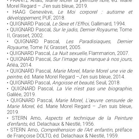
• FRANTZ Anaïs,
Marie Morel la peinture libre
, éd. Marie
Morel Regard – J'en suis bleue, 2019.
• HAAG Geneviève,
Le Moi corporel : autisme et
développement
, PUF, 2018.
• QUIGNARD Pascal,
Le Sexe et l'Effroi
, Gallimard, 1994.
• QUIGNARD Pascal,
Sur le jadis, Dernier Royaume
, Tome
II, Grasset, 2002.
• QUIGNARD Pascal,
Les Paradisiaques, Dernier
Royaume
, Tome IV, Grasset, 2005.
• QUIGNARD Pascal,
La Nuit sexuelle
, Flammarion, 2007.
• QUIGNARD Pascal,
Sur l'image qui manque à nos jours
,
Arléa, 2014.
• QUIGNARD Pascal,
Marie Morel, Marie Morel une vie de
peintre
, éd. Marie Morel Regard –J'en suis bleue, 2014.
• QUIGNARD Pascal,
Angoisse et beauté
, Seuil, 2018.
• QUIGNARD Pascal,
La Vie n'est pas une biographie
,
Galilée, 2019.
• QUIGNARD Pascal,
Marie Morel, L'œuvre censurée de
Marie Morel
, éd. Marie Morel Regard – J'en suis bleue,
2019.
• STERN Arno,
Aspects et technique de la Peinture
d'enfants
, éd. Delachaux & Niestlé, 1956.
• STERN Arno,
Compréhension de l'Art enfantin
, préface
de Françoise DOLTO, éd. Delachaux & Niestlé, 1959.