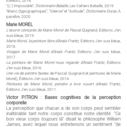
Éditeurs, 2016.
"(L') Impossible",
Dictionnaire Bataille
, Les Cahiers Bataille, 2019.
"Blanc (typographique)", "Silence" et "Solitude",
Dictionnaire Duras
, À
paraître, 2020.
Marie MOREL
L'œuvre censurée de Marie Morel de Pascal Quignard
, Éditions J'en
suis bleue, 2019.
Marie Morel, la peinture libre d'Anaïs Frantz
, Éditions J'en suis bleue,
2016.
Visages de Marie Morel d'Anaïs Frantz
, Éditions J'en suis bleue,
2017.
La peinture de Marie Morel nous regarde d'Anaïs Frantz
, Éditions
J'en suis bleue, 2016.
Une vie de peintre
(textes de Pascal Quignard et peintures de Marie
Morel), Éditions J'en suis bleue, 2014.
Peintures de Marie Morel, peindre à livre ouvert d'Anaïs Frantz
,
Éditions J'en suis bleue, 2011.
Victor PITRON : Bases cognitives de la perception
corporelle
La perception que chacun a de son corps peut sembler
inaltérable tant notre corps constitue notre identité. "Ce
bon vieux corps toujours là" disait le philosophe William
James, avec lequel nous entretenons un sentiment "de