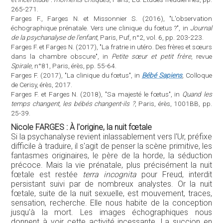
265-271.
Farges F., Farges N. et Missonnier S. (2016), "L'observation
échographique prénatale. Vers une clinique du fœtus ?", in
Journal
de la psychanalyse de l'enfant
, Paris, Puf, n°2, vol. 6, pp. 203-223.
Farges F. et Farges N. (2017), "La fratrie in utéro. Des frères et sœurs
dans la chambre obscure", in
Petite sœur et petit frère
, revue
Spirale
, n°81, Paris, érès, pp. 55-64.
Farges F. (2017), "La clinique du fœtus", in
Bébé Sapiens
, Colloque
de Cerisy, érès, 2017.
Farges F. et Farges N. (2018), "Sa majesté le fœtus", in
Quand les
temps changent, les bébés changent-ils ?
, Paris, érès, 1001BB, pp.
25-39.
Nicole FARGES : À l'origine, la nuit fœtale
Si la psychanalyse revient inlassablement vers l'Ur, préfixe
difficile à traduire, il s'agit de penser la scène primitive, les
fantasmes originaires, le père de la horde, la séduction
précoce. Mais la vie prénatale, plus précisément la nuit
fœtale est restée
terra incognita
pour Freud, interdit
persistant suivi par de nombreux analystes. Or la nuit
fœtale, suite de la nuit sexuelle, est mouvement, traces,
sensation, recherche. Elle nous habite de la conception
jusqu'à la mort. Les images échographiques nous
donnent à voir cette activité incessante. La succion en