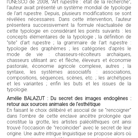
l'UNESCO de 2008, "Art rupestre : état de la recherche",
l'auteur avait présenté un système mondial de typologie
de l'art rupestre. Depuis, plusieurs modifications se sont
révélées nécessaires. Dans cette intervention, l'auteur
présentera successivement la formule réactualisée de
cette typologie en considérant les points suivants : les
concepts élémentaires de la typologie ; la définition de
"site" d'art rupestre ; la grammaire de l'art rupestre :
typologie des graphèmes ; les catégories d'après le
mode de vie : chasseurs-récolteurs archaïques,
chasseurs utilisant arc et flèche, éleveurs et économie
pastorale, économie agricole complexe, autres ; la
syntaxe, les systèmes associatifs : associations,
compositions, séquences, scènes, etc. ; les archétypes
et les variantes ; enfin les buts et les issues de la
typologie.
Amélie BALAZUT : Du secret des images endogènes :
retour aux sources animales de l'esthétique
En faisant le choix délibéré et asocial de se "rencoigner"
dans l'ombre de cette enclave ancêtre prolongée que
constitue la grotte, les artistes paléolithiques ont ainsi
trouvé l'occasion de "recoïncider" avec le secret de leur
origine. Une autre intrigue linguistique se propose alors où