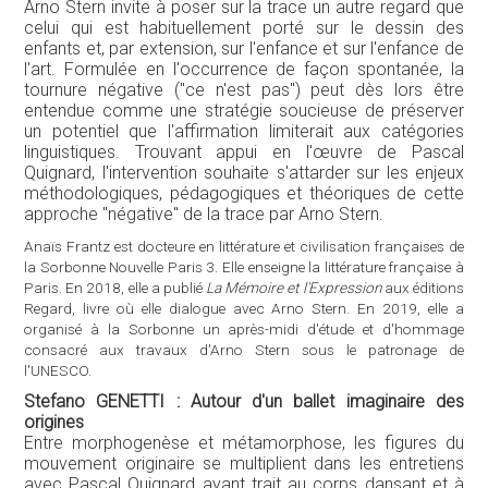
Arno Stern invite à poser sur la trace un autre regard que
celui qui est habituellement porté sur le dessin des
enfants et, par extension, sur l'enfance et sur l'enfance de
l'art. Formulée en l'occurrence de façon spontanée, la
tournure négative ("ce n'est pas") peut dès lors être
entendue comme une stratégie soucieuse de préserver
un potentiel que l'affirmation limiterait aux catégories
linguistiques. Trouvant appui en l'œuvre de Pascal
Quignard, l'intervention souhaite s'attarder sur les enjeux
méthodologiques, pédagogiques et théoriques de cette
approche "négative" de la trace par Arno Stern.
Anaïs Frantz est docteure en littérature et civilisation françaises de
la Sorbonne Nouvelle Paris 3. Elle enseigne la littérature française à
Paris. En 2018, elle a publié
La Mémoire et l'Expression
aux éditions
Regard, livre où elle dialogue avec Arno Stern. En 2019, elle a
organisé à la Sorbonne un après-midi d'étude et d'hommage
consacré aux travaux d'Arno Stern sous le patronage de
l'UNESCO.
Stefano GENETTI : Autour d'un ballet imaginaire des
origines
Entre morphogenèse et métamorphose, les figures du
mouvement originaire se multiplient dans les entretiens
avec Pascal Quignard ayant trait au corps dansant et à