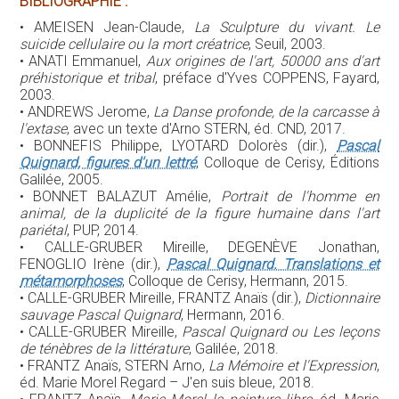
BIBLIOGRAPHIE :
• AMEISEN Jean-Claude,
La Sculpture du vivant. Le
suicide cellulaire ou la mort créatrice
, Seuil, 2003.
• ANATI Emmanuel,
Aux origines de l'art, 50000 ans d'art
préhistorique et tribal
, préface d'Yves COPPENS, Fayard,
2003.
• ANDREWS Jerome,
La Danse profonde, de la carcasse à
l'extase
, avec un texte d'Arno STERN, éd. CND, 2017.
• BONNEFIS Philippe, LYOTARD Dolorès (dir.),
Pascal
Quignard, figures d'un lettré
, Colloque de Cerisy, Éditions
Galilée, 2005.
• BONNET BALAZUT Amélie,
Portrait de l'homme en
animal, de la duplicité de la figure humaine dans l'art
pariétal
, PUP, 2014.
• CALLE-GRUBER Mireille, DEGENÈVE Jonathan,
FENOGLIO Irène (dir.),
Pascal Quignard. Translations et
métamorphoses
, Colloque de Cerisy, Hermann, 2015.
• CALLE-GRUBER Mireille, FRANTZ Anaïs (dir.),
Dictionnaire
sauvage Pascal Quignard
, Hermann, 2016.
• CALLE-GRUBER Mireille,
Pascal Quignard ou Les leçons
de ténèbres de la littérature
, Galilée, 2018.
• FRANTZ Anaïs, STERN Arno,
La Mémoire et l'Expression
,
éd. Marie Morel Regard – J'en suis bleue, 2018.