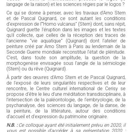
langage de la raison) et les sciences régies par le logos ?
Ce qui se donne à penser, avec les travaux d'Arno Stern
et de Pascal Quignard, ce sont autant les conditions
d'expression de l'"Homo vulcanus" (Stern) dont, sans répit,
Quignard guette l'éruption dans les images et les textes
qu'il collecte, que celles de la réception des traces de
l'ancienne "vie aquatique" (Quignard) dont l'atelier de
peinture créé par Arno Stern à Paris au lendemain de la
Seconde Guerre mondiale reconstitue l'état de plénitude.
C'est, dans toute son amplitude, la question de la
morphogenèse envisagée sous l'angle de la sémiologie
(Stern) ou du rêve (Quignard).
À partir des œuvres d'Arno Stern et de Pascal Quignard,
de l'exposé de leurs singularités respectives et de leur
rencontre, le Centre culturel international de Cerisy se
propose d'être le lieu d’une méditation transdisciplinaire, à
l'intersection de la paléontologie, de l'embryologie, de la
psychanalyse, des sciences du langage, de la danse, de
la peinture, de la littérature, autour des conditions
d'accueil et d'expression du patrimoine originaire.
N.B. :
Ce colloque ayant été initialement prévu en 2020, il
vous est possible d'accéder à sa présentation 2020 :