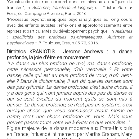
"Construction du moi corporel dans les niveaux archaïques du
transfert", in
Autismes, transferts et langage
, dir. Tristan Garcia-
Fons, éd. Campagne Première, Paris, 2016.
"Processus psychothérapiques psychanalytiques au long cours
avec des enfants autistes : réflexions et approfondissements entre
reprises et particularités du développement psychique", in
Autismes
: spécificités des pratiques psychanalytiques, Autismes et
psychanalyses – II
, Toulouse, Eres, p.35-73, 2016.
Dimitrios KRANIOTIS : Jerome Andrews : la danse
profonde, la joie d'être en mouvement
"La danse au plus profond de moi, ma danse profonde,
cette nécessité personnelle, d'où vient-elle ? Et votre
danse, celle qui est au plus profond de vous, d'où vient-
elle ? Dans le dictionnaire, il est dit que les danses sont
des pas rythmés. La danse profonde, c'est autre chose. Il
y a des gens qui n'ont jamais appris des pas de danse et
qui se sont éveillés du moment qu'ils se sont mis à
danser. La danse profonde, ce n'est pas un système, c'est
quelque chose que vous connaissez avant même de
naître, c'est une chose profonde en vous. Mais vous
pouvez passer toute votre vie à éviter ce que vous êtes…"
Figure majeure de la danse moderne aux États-Unis puis
en France, influencé intimement par Martha Graham, Mary