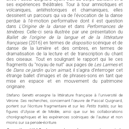
ses expériences théâtrales. Tour à tour amniotiques et
volcaniques, antéhistoriques et chamaniques, elles
dessinent un parcours qui va de l'évocation de la danse
perdue à l'é-motion performative dont il est question
dans
L'Origine de la danse
et dans
Performances de
ténèbres
. Celle-ci sera illustrée par une présentation du
Ballet de l'origine de la langue et de la littérature
françaises
(2016) en termes de
dispositio
scénique et de
danse de la lumière et des ombres, en termes de
dramatisation de la lecture et de transcription du chant
des oiseaux. Tout en soulignant le rapport qui lie ces
fragments du "noyau de nuit" aux pages de
Les Larmes
et
de
Dans ce jardin qu'on aimait
, il s'agira d'interroger cet
étrange ballet d'images et de phrases-sons en tant que
mise en espace et en mouvement du patrimoine
originaire.
Stefano Genetti enseigne la littérature française à l'université de
Vérone. Ses recherches, concernant l'œuvre de Pascal Quignard,
portent sur l'écriture fragmentaire et sur les
Petits traités
, sur les
figures d'Ulysse et de Médée, ainsi que sur les collaborations
chorégraphiques et les expériences scéniques de l'auteur et non
moins sur sa pensée-écriture.