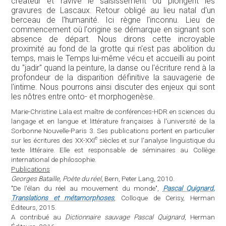
créateur et ravive le saisissement où plongent les
gravures de Lascaux. Retour obligé au lieu natal d'un
berceau de l'humanité. Ici règne l'inconnu. Lieu de
commencement où l'origine se démarque en signant son
absence de départ. Nous dirons cette incroyable
proximité au fond de la grotte qui n'est pas abolition du
temps, mais le Temps lui-même vécu et accueilli au point
du "jadir" quand la peinture, la danse ou l'écriture rend à la
profondeur de la disparition définitive la sauvagerie de
l'intime. Nous pourrons ainsi discuter des enjeux qui sont
les nôtres entre onto- et morphogenèse.
Marie-Christine Lala est maître de conférences-HDR en sciences du
langage et en langue et littérature françaises à l'université de la
Sorbonne Nouvelle-Paris 3. Ses publications portent en particulier
e
sur les écritures des XX-XXI
siècles et sur l'analyse linguistique du
texte littéraire. Elle est responsable de séminaires au Collège
international de philosophie.
Publications
Georges Bataille, Poète du réel
, Bern, Peter Lang, 2010.
"De l'élan du réel au mouvement du monde",
Pascal Quignard,
Translations et métamorphoses
, Colloque de Cerisy, Herman
Éditeurs, 2015.
A contribué au
Dictionnaire sauvage Pascal Quignard
, Herman