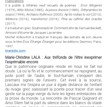
Publications
Il a publié à Athènes neuf recueils de poèmes :
Eros Allogenis
(1979),
Alitis Moira
(1985),
Avyssos Anoixis
(1989),
Dithyramboi tis
siopis
(1994),
Archaios Rythmos
(2005),
Ap'tis rodias to soï
(2013),
Meteora
(2016),
Hairetismoi
(2016),
Pina au rythme des oracles
(2017).
Il a traduit en grec
Soubresauts
et
Comment dire
de Samuel Beckett,
Amours d'écume
de Jacques Lacarrière.
Michel Volkovitch a traduit en français des extraits de son œuvre
sous le titre
Éros Étrange Étranger
pour les éditions Desmos, Paris,
1997.
kraniotis.com
Marie-Christine LALA : Aux tréfonds de l'être inexprimer
l'exprimable encore
Que le patrimoine originaire réside en nous ne fait nul
doute. Là où la fin et le commencement se rejoignent, au
juste point de l'aube, le tout-humain s'enquiert des
premiers signes de l'univers. Cet éveil à la source,
Lascaux me l'inspira un jour à égale distance de l'enfant
du rivage grec saisissant la pointe pour tracer d'un seul
geste sur la page vierge du livre les lignes entrelacées de
la prose du monde. La rencontre de Pascal Quignard et
Arno Stern fait la part du silence dans les blancs du stade