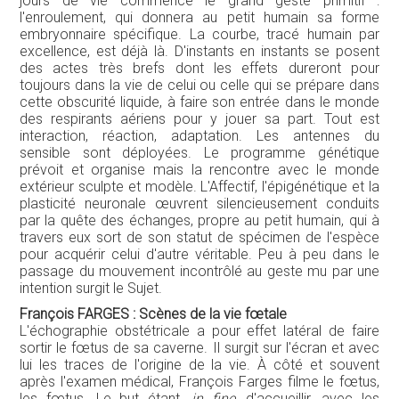
jours de vie commence le grand geste primitif :
l'enroulement, qui donnera au petit humain sa forme
embryonnaire spécifique. La courbe, tracé humain par
excellence, est déjà là. D'instants en instants se posent
des actes très brefs dont les effets dureront pour
toujours dans la vie de celui ou celle qui se prépare dans
cette obscurité liquide, à faire son entrée dans le monde
des respirants aériens pour y jouer sa part. Tout est
interaction, réaction, adaptation. Les antennes du
sensible sont déployées. Le programme génétique
prévoit et organise mais la rencontre avec le monde
extérieur sculpte et modèle. L'Affectif, l'épigénétique et la
plasticité neuronale œuvrent silencieusement conduits
par la quête des échanges, propre au petit humain, qui à
travers eux sort de son statut de spécimen de l'espèce
pour acquérir celui d'autre véritable. Peu à peu dans le
passage du mouvement incontrôlé au geste mu par une
intention surgit le Sujet.
François FARGES : Scènes de la vie fœtale
L'échographie obstétricale a pour effet latéral de faire
sortir le fœtus de sa caverne. Il surgit sur l'écran et avec
lui les traces de l'origine de la vie. À côté et souvent
après l'examen médical, François Farges filme le fœtus,
les fœtus. Le but étant,
in fine
, d'accueillir, avec les