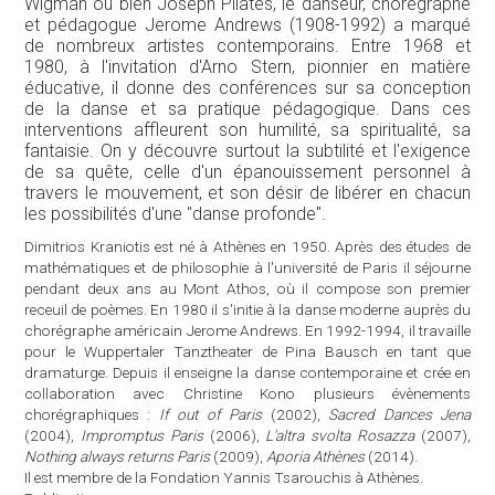
Wigman ou bien Joseph Pilates, le danseur, chorégraphe
et pédagogue Jerome Andrews (1908-1992) a marqué
de nombreux artistes contemporains. Entre 1968 et
1980, à l'invitation d'Arno Stern, pionnier en matière
éducative, il donne des conférences sur sa conception
de la danse et sa pratique pédagogique. Dans ces
interventions affleurent son humilité, sa spiritualité, sa
fantaisie. On y découvre surtout la subtilité et l'exigence
de sa quête, celle d'un épanouissement personnel à
travers le mouvement, et son désir de libérer en chacun
les possibilités d'une "danse profonde".
Dimitrios Kraniotis est né à Athènes en 1950. Après des études de
mathématiques et de philosophie à l'université de Paris il séjourne
pendant deux ans au Mont Athos, où il compose son premier
receuil de poèmes. En 1980 il s'initie à la danse moderne auprès du
chorégraphe américain Jerome Andrews. En 1992-1994, il travaille
pour le Wuppertaler Tanztheater de Pina Bausch en tant que
dramaturge. Depuis il enseigne la danse contemporaine et crée en
collaboration avec Christine Kono plusieurs évènements
chorégraphiques :
If out of Paris
(2002),
Sacred Dances Jena
(2004),
Impromptus Paris
(2006),
L'altra svolta Rosazza
(2007),
Nothing always returns Paris
(2009),
Aporia Athènes
(2014).
Il est membre de la Fondation Yannis Tsarouchis à Athènes.