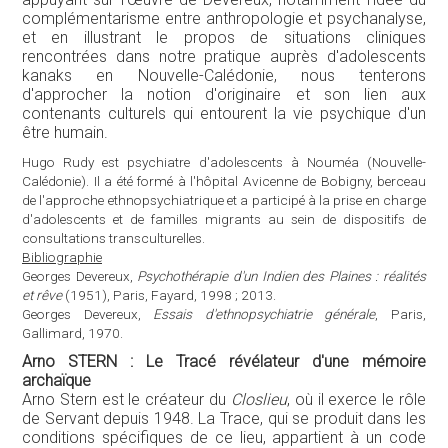
complémentarisme entre anthropologie et psychanalyse,
et en illustrant le propos de situations cliniques
rencontrées dans notre pratique auprès d'adolescents
kanaks en Nouvelle-Calédonie, nous tenterons
d'approcher la notion d'originaire et son lien aux
contenants culturels qui entourent la vie psychique d'un
être humain.
Hugo Rudy est psychiatre d'adolescents à Nouméa (Nouvelle-
Calédonie). Il a été formé à l'hôpital Avicenne de Bobigny, berceau
de l'approche ethnopsychiatrique et a participé à la prise en charge
d'adolescents et de familles migrants au sein de dispositifs de
consultations transculturelles.
Bibliographie
Georges Devereux,
Psychothérapie d'un Indien des Plaines : réalités
et rêve
(1951), Paris, Fayard, 1998 ; 2013.
Georges Devereux,
Essais d'ethnopsychiatrie générale
, Paris,
Gallimard, 1970.
Arno STERN : Le Tracé révélateur d'une mémoire
archaïque
Arno Stern est le créateur du
Closlieu
, où il exerce le rôle
de Servant depuis 1948. La Trace, qui se produit dans les
conditions spécifiques de ce lieu, appartient à un code