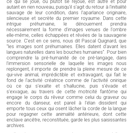
ce qui se joue, ou plutôt se rejoue, est autre et pour
autant en rien nouveau, puisqu'il s'agit du retour à l'initialité
sauvage de leur condition, dans l'aparlance originaire,
silencieuse et secrète du premier royaume. Dans cette
intrigue préhumaine, le dénouement prendra
nécessairement la forme d'images venues de l'ombre
elle-même, celles échappées et rêvées de la sauvagerie
source. C'est en ce sens, nous dit Pascal Quignard, que
"les images sont préhumaines. Elles datent d'avant les
langues naturelles dans les bouches humaines". Pour bien
comprendre la pré-humanité de ce pré-langage, dans
l'immersion sensorielle de laquelle les images nous
replongent, il importe de prendre la pleine mesure de ce
qui-vive animal, imprédictible et extravagant, qui fait le
fond de l'activité créatrice comme de l'activité onirique
où ce qui s'exalte et s'hallucine, puis s'évade et
s'exvague, au travers de cette motricité fantôme qui
engage le corps du rêveur comme celui du graveur ou
encore du danseur, est pareil à l'élan dissident qui
emporte tous ceux qui osent lâcher la corde de la langue
pour regagner cette animalité antérieure, dont cette
enclave ancêtre, reconstituée, garde les plus saisissantes
archives.