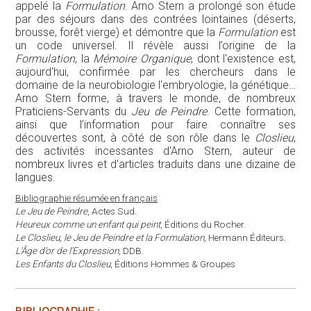
appelé la
Formulation
. Arno Stern a prolongé son étude
par des séjours dans des contrées lointaines (déserts,
brousse, forêt vierge) et démontre que la
Formulation
est
un code universel. Il révèle aussi l’origine de la
Formulation
, la
Mémoire Organique
, dont l'existence est,
aujourd'hui, confirmée par les chercheurs dans le
domaine de la neurobiologie l'embryologie, la génétique…
Arno Stern forme, à travers le monde, de nombreux
Praticiens-Servants du
Jeu de Peindre
. Cette formation,
ainsi que l’information pour faire connaître ses
découvertes sont, à côté de son rôle dans le
Closlieu
,
des activités incessantes d'Arno Stern, auteur de
nombreux livres et d'articles traduits dans une dizaine de
langues.
Bibliographie résumée en français
Le Jeu de Peindre
, Actes Sud.
Heureux comme un enfant qui peint
, Éditions du Rocher.
Le Closlieu, le Jeu de Peindre et la Formulation
, Hermann Éditeurs.
L'Âge d’or de l'Expression
, DDB.
Les Enfants du Closlieu
, Éditions Hommes & Groupes