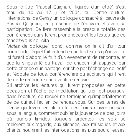
Sous le titre "Pascal Quignard, figures d'un lettré" s'est
tenu du 10 au 17 juillet 2004, au Centre culturel
international de Cerisy, un colloque consacré à l'œuvre de
Pascal Quignard, en présence de l'écrivain et avec sa
participation. Ce livre rassemble la presque totalité des
conférences qui y furent prononcées et les textes que ce
rendez-vous sollicita.
"
Actes
de colloque" donc, comme on le dit d'un tour
commode, lequel fait entendre que les textes qu'on va lire
ici furent d'abord le fruit d'un événement de rencontre, et
que la singularité du travail de chacun fut appuyée par
cette chance d'un partage, enrichie par l'échange collectif
et l'écoute de tous, conférenciers ou auditeurs qui firent
de cette rencontre une aventure réussie.
S'il archive les lectures qui furent proposées en cette
occasion et l'écho de méditation qui s'en est poursuivi
dans l'écriture, ce recueil ne témoigne qu'imparfaitement
de ce qui eut lieu en ce rendez-vous. Sur ces terres de
Cerisy qui lèvent en plein été des froids d'hiver crissant
sous la langue, comment oublier la jouvence de ces jours
où, parfois timides, toujours ardentes, les voix se
mêlèrent aux regards, aux silences, aux musiques et aux
chants, nourrirent les interrogations les plus sourcilleuses,