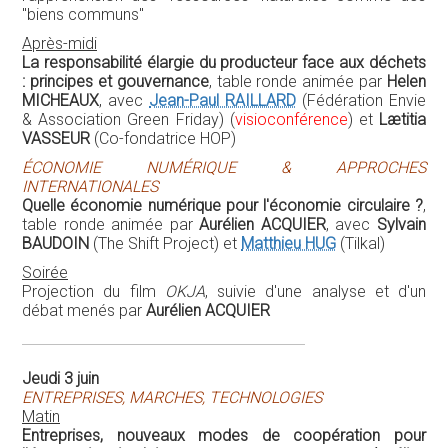
Soirée
Projection du film
OKJA
, suivie d'une analyse et d'un
débat menés par
Aurélien ACQUIER
Jeudi 3 juin
ENTREPRISES, MARCHES, TECHNOLOGIES
Matin
Entreprises, nouveaux modes de coopération pour
l'économie circulaire
, table ronde animée par
Aurélien
ACQUIER & Valentina CARBONE
, avec
Fannie DERENCHY
(Groupe La Poste) [Les relations entre acteurs de la
logistique de l'économie circulaire, illustration avec La
Poste et sa filiale Recygo] et
Nathalie JAROSZ
(RATP)
[Les Deux Rives. Le récit d'un quartier circulaire]
(
visioconférence
)
Alexandre RAMBAUD :
Comptabilité triple capital — enjeux
techniques, territoriaux, normatifs et philosophiques
Après-midi
L'innovation technologique au service de l'économie
circulaire
, dialogue entre
Aurélien ACQUIER
et
Franck