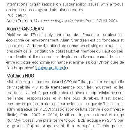
Matthieu HUG
Matthieu Hug est co-fondateur et CEO de Tilkal, plateforme logicielle
de traçabilité 4.0 et de transparence pour les industriels et les
marques, visant à permettre des chaines d'approvisionnement
résiliantes, responsables et in fine plus durables. Il est board
member de plusieurs startups numériques ainsi que de RaiseLab, et
administrateur de l'ALCCI (Association de lutte contre le commerce
illicite). Entre 2007 et 2016, Matthieu Hug a co-fondé et dirigé
RunMyProcess, une plate-forme "cloud" B2B acquise en 2013 par
le groupe Fujitsu. Auparavant il a occupé différents postes
opérationnels ou de conseil autour des technologies numériques
pour l'entreprise, ainsi qu'à l'Ambassade de France à Pékin. Il
contribue régulièrement à des travaux ayant trait aux supply
chains ou aux technologies numériques, par exemple à l'UNECE, à
l'OCDE, aux JECO ou dans diverses écoles de commerce. Il est un
des initiateurs du collectif Playfrance.digital engagé sur la
construction d'une souveraineté numérique européenne. Il est
ingénieur CentraleSupélec (97), et détenteur d'un Master of Science
du Georgia Institute of Technology aux États-Unis.
Nathalie JAROSZ
Nathalie Jarosz est diplômée d'un Master de Chimie Organique de
l'université de Jussieu. Après plusieurs années d'expérience dans les
process de dégraffitage des trains par l'emploi de méthodologies