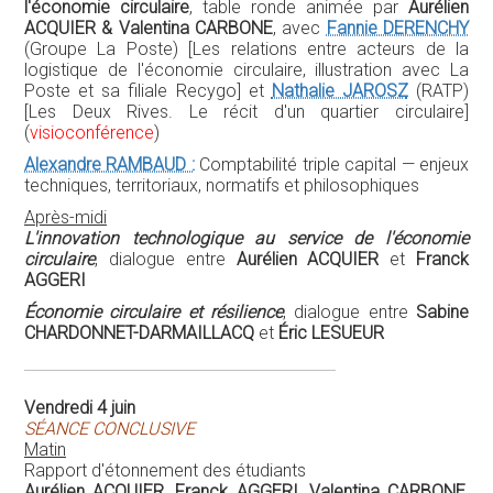
AGGERI
Économie circulaire et résilience
, dialogue entre
Sabine
CHARDONNET-DARMAILLACQ
et
Éric LESUEUR
Vendredi 4 juin
SÉANCE CONCLUSIVE
Matin
Rapport d'étonnement des étudiants
Aurélien ACQUIER, Franck AGGERI, Valentina CARBONE,
Éric LESUEUR & Olivier LECOINTE :
Synthèse
Après-midi
DÉPARTS
VIDÉOS EN LIGNE :
Vous pouvez retrouver l'intégralité des enregistrements
vidéo réalisés durant ce colloque, en accès libre, sur le
site Internet suivant :