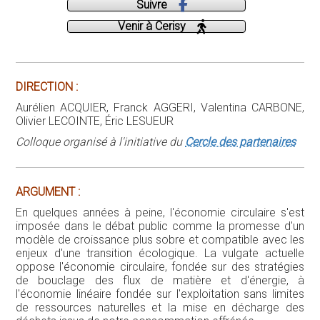
ARGUMENT :
En quelques années à peine, l'économie circulaire s'est
imposée dans le débat public comme la promesse d'un
modèle de croissance plus sobre et compatible avec les
enjeux d'une transition écologique. La vulgate actuelle
oppose l'économie circulaire, fondée sur des stratégies
de bouclage des flux de matière et d'énergie, à
l'économie linéaire fondée sur l'exploitation sans limites
de ressources naturelles et la mise en décharge des
déchets issus de notre consommation effrénée.
Ce colloque se propose de mettre en discussion le
cadrage dominant de l'économie circulaire, de contraster
les différents imaginaires véhiculés par la notion et de
discuter les pratiques et expérimentations collectives qui
se déploient dans tous les continents. À cette fin, une
variété de perspectives (historique, philosophique,
géopolitique, sociologique, gestionnaire, économique,
écologique, juridique, prospective) seront mobilisées pour
éclairer les débats contemporains. À partir d'une analyse
historique des pratiques et des concepts, seront
examinés les enjeux et pratiques contemporains de
l'économie circulaire : enjeux de régulation, démarches