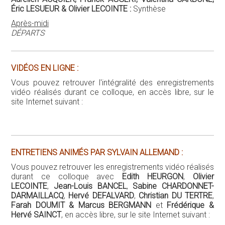
ENTRETIENS ANIMÉS PAR SYLVAIN ALLEMAND :
Vous pouvez retrouver les enregistrements vidéo réalisés
durant ce colloque avec
Edith HEURGON
,
Olivier
LECOINTE
,
Jean-Louis BANCEL
,
Sabine CHARDONNET-
DARMAILLACQ
,
Hervé DEFALVARD
,
Christian DU TERTRE
,
Farah DOUMIT & Marcus BERGMANN
et
Frédérique &
Hervé SAINCT
, en accès libre, sur le site Internet suivant :
BIO-BILIOGRAPHIES :
Aurélien ACQUIER
Aurélien Acquier, Professor, HDR (Habilitation for Doctoral
Supervision) in Management & Sustainability. Associate Dean for
Sustainability ESCP Bus.School. Co-Director of the ESCP-Deloitte
Chair in Circular Economy.
Publications
"L'innovation technologique à l'heure de l'anthropocène",
Cahiers
Français
(janv.-fév. 2020).