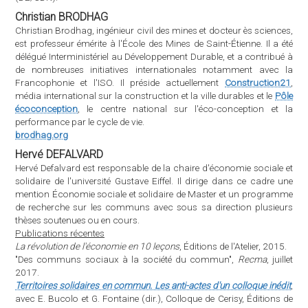
solidaire de l'université Gustave Eiffel. Il dirige dans ce cadre une
mention Économie sociale et solidaire de Master et un programme
de recherche sur les communs avec sous sa direction plusieurs
thèses soutenues ou en cours.
Publications récentes
La révolution de l'économie en 10 leçons
, Éditions de l'Atelier, 2015.
"Des communs sociaux à la société du commun",
Recma
, juillet
2017.
Territoires solidaires en commun. Les anti-actes d'un colloque inédit
,
avec E. Bucolo et G. Fontaine (dir.), Colloque de Cerisy, Éditions de
l’Atelier, 2020.
La société du commun
, PUG (à paraître en 2021).
Fannie DERENCHY
Fannie Derenchy est directrice économie circulaire du Groupe La
Poste. Elle pilote la stratégie, les ambitions et la gouvernance du
Groupe dans ce domaine, visant à transformer le fonctionnement
interne et à développer des offres pour faire advenir l'économie
circulaire. Elle apporte pour cela un appui aux filiales et aux
business units dans leurs développements et dans l'analyse de la
performance pour un impact positif. Elle est également
administratrice de l'Institut National de l'Économie Circulaire.
Suren ERKMAN