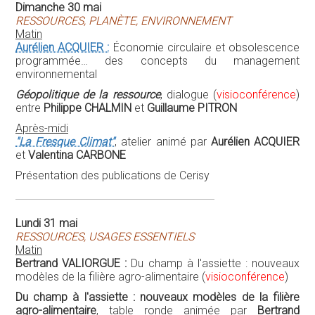
Lundi 31 mai
RESSOURCES, USAGES ESSENTIELS
Matin
Bertrand VALIORGUE :
Du champ à l'assiette : nouveaux
modèles de la filière agro-alimentaire (
visioconférence
)
Du champ à l'assiette : nouveaux modèles de la filière
agro-alimentaire
, table ronde animée par
Bertrand
VALIORGUE
(
visioconférence
), avec
Steven BECKERS
[Agriculture urbaine, ville productive et économie
circulaire],
Anne TROMBINI
(Association "Pour une
agriculture du vivant") (
visioconférence
) et
Jacques MÉRY
(Ingénieur de recherche à l'INRAE) (
visioconférence
)
Après-midi
Alain GRANDJEAN :
L'économie circulaire au service de la
transition énergétique (
visioconférence
)
Habitat et urbanisme : aménagement et valorisation des
ressources
, table ronde avec
Vincent AUREZ
,
Franck
FAUCHEUX
et
Joël NTSONDÉ
[Le rôle de l'utopie dans la
dynamique territoriale de l'économie circulaire en Ile-de-