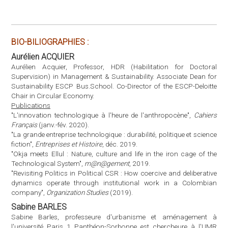
"La grande entreprise technologique : durabilité, politique et science
fiction",
Entreprises et Histoire
, déc. 2019.
"Okja meets Ellul : Nature, culture and life in the iron cage of the
Technological System",
m@n@gement
, 2019.
"Revisiting Politics in Political CSR : How coercive and deliberative
dynamics operate through institutional work in a Colombian
company",
Organization Studies
(2019).
Sabine BARLES
Sabine Barles, professeure d'urbanisme et aménagement à
l'université Paris 1 Panthéon-Sorbonne est chercheure à l'UMR
Géographie Cités où elle dirige l'équipe CRIA. Ses travaux portent
sur les relations entre ville, technique et environnement, à travers
e
e
une approche à la fois historique (XVIII
-XXI
siècles) et
contemporaine. Elle a ainsi développé une série de travaux sur le
métabolisme urbain et les trajectoires socio-écologiques, dans la
perspective d'une écologie territoriale.
Steven BECKERS
Steven Beckers est architecte, C2C, Pionnier de l'économie
circulaire en architecture, urbanisme et construction, fondateur de
la société d'agriculture aquaponiqie BIGH, Expert en Circularité
chez BOPRO. Il conseille les secteurs public et privé, enseigne
l'économie circulaire au Green Building Council et dans les