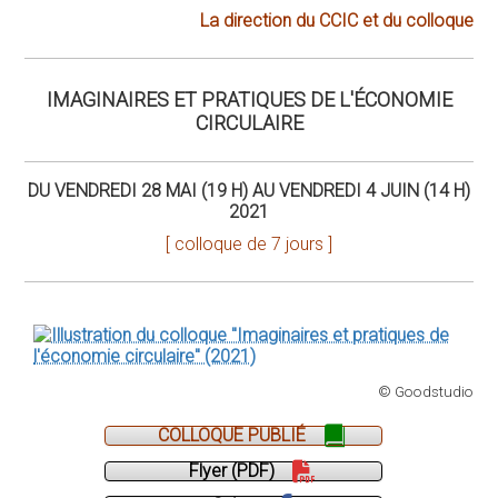
© Goodstudio
COLLOQUE PUBLIÉ
Flyer (PDF)
Suivre
Venir à Cerisy
DIRECTION :
Aurélien ACQUIER, Franck AGGERI, Valentina CARBONE,
Olivier LECOINTE, Éric LESUEUR
Colloque organisé à l'initiative du
Cercle des partenaires