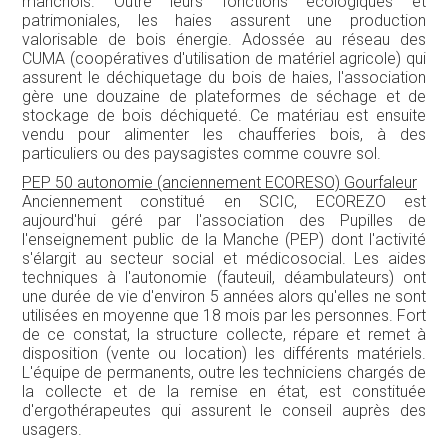
s'élargit au secteur social et médicosocial. Les aides
techniques à l'autonomie (fauteuil, déambulateurs) ont
une durée de vie d'environ 5 années alors qu'elles ne sont
utilisées en moyenne que 18 mois par les personnes. Fort
de ce constat, la structure collecte, répare et remet à
disposition (vente ou location) les différents matériels.
L'équipe de permanents, outre les techniciens chargés de
la collecte et de la remise en état, est constituée
d'ergothérapeutes qui assurent le conseil auprès des
usagers.
PAPECO Orval sur Sienne
Société anonyme dont le capital est détenu par la
cinquantaine de salariés de l'entreprise. Implantée dans le
havre de la Sienne (zone sensible classée Natura 2000),
cette entreprise conjugue les enjeux de respect de
l'environnement et de réemploi de papier. Adossée à des
entreprises de collecte de papier travaillant
essentiellement à proximité, elle recycle le contenu des
corbeilles de bureau exclusivement et fabrique essuie
tout, papier toilette ou bien encore drap d'examen pour le
secteur médical. Le processus est assuré de façon
mécanique sans ajout de produit chimique, le réemploi
exclusif des corbeilles à papier aux fibres longues permet