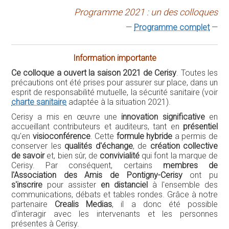
qu'en
visioconférence
. Cette
formule hybride
a permis de
conserver les
qualités d'échange
, de
création collective
de savoir
et, bien sûr, de
convivialité
qui font la marque de
Cerisy. Par conséquent, certains
membres de
l'Association des Amis de Pontigny-Cerisy
ont pu
s'inscrire
pour assister
en distanciel
à l'ensemble des
communications, débats et tables rondes. Grâce à notre
partenaire
Crealis Medias
, il a donc été possible
d'interagir avec les intervenants et les personnes
présentes à Cerisy.
La direction du CCIC et du colloque
IMAGINAIRES ET PRATIQUES DE L'ÉCONOMIE
CIRCULAIRE
DU VENDREDI 28 MAI (19 H) AU VENDREDI 4 JUIN (14 H)
2021
[ colloque de 7 jours ]