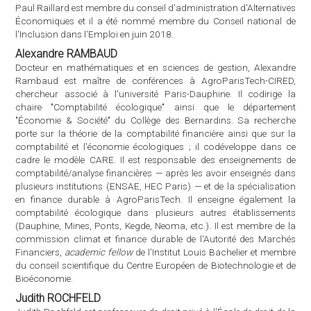
plusieurs institutions (ENSAE, HEC Paris) — et de la spécialisation
en finance durable à AgroParisTech. Il enseigne également la
comptabilité écologique dans plusieurs autres établissements
(Dauphine, Mines, Ponts, Kegde, Neoma, etc.). Il est membre de la
commission climat et finance durable de l'Autorité des Marchés
Financiers,
academic fellow
de l'Institut Louis Bachelier et membre
du conseil scientifique du Centre Européen de Biotechnologie et de
Bioéconomie.
Judith ROCHFELD
Judith Rochfeld est professeure de droit privé à l'École de droit de la
Sorbonne, Université Paris 1, Panthéon-Sorbonne. Elle est
spécialiste des communs et biens communs et a publié de
nombreux ouvrages et articles sur ces sujets et co-dirigé, avec
Marie Cornu et Fabienne Orsi, le
Dictionnaire des biens communs
,
aux PUF, 2e édition, 2021. Dans cette optique, elle s'intéresse
particulièrement aux procès climatiques et à ce qu'ils révèlent
d'appréhension de certaines interactions humain-non-humains
comme des "communs". Elle a notamment fait paraître sur ce sujet
Justice pour le climat. Les nouvelles formes de mobilisations
citoyennes
, chez O. Jacob, 2019.