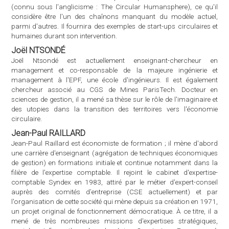
Jean-Paul RAILLARD
Jean-Paul Raillard est économiste de formation ; il mène d'abord
une carrière d'enseignant (agrégation de techniques économiques
de gestion) en formations initiale et continue notamment dans la
filière de l'expertise comptable. Il rejoint le cabinet d'expertise-
comptable Syndex en 1983, attiré par le métier d'expert-conseil
auprès des comités d’entreprise (CSE actuellement) et par
l'organisation de cette société qui mène depuis sa création en 1971,
un projet original de fonctionnement démocratique. À ce titre, il a
mené de très nombreuses missions d'expertises stratégiques,
sociales et financières dans la région Ouest et en France ou à
l'étranger dans de nombreux secteurs d'activité. Il a été responsable
régional Pays-de-la-Loire/Poitou-Charentes du cabinet entre 2001
et 2007 puis directeur général de Syndex entre 2008 et 2014. Il a
mené avec les autres instances de l'entreprise, la transformation de
Syndex en SCOP en décembre 2011. En charge de la représentation
externe, il a participé, à ce titre, à de nombreux colloques et écrit un
grand nombre d'articles sur des sujets touchant notamment au
fonctionnement coopératif, au dialogue social, et aux politiques de
Responsabilité Sociale de l'Entreprise et de développement durable.
Au terme de son mandat de directeur général de Syndex, Jean-Paul
Raillard est devenu membre de la Plateforme nationale RSE où il
représente la Confédération Générale des SCOP. Il a notamment
travaillé sur la place des salariés et de leurs représentants dans les