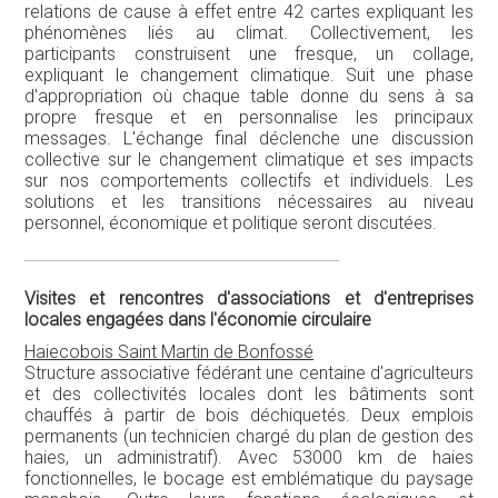
Visites et rencontres d'associations et d'entreprises
locales engagées dans l'économie circulaire
Haiecobois Saint Martin de Bonfossé
Structure associative fédérant une centaine d'agriculteurs
et des collectivités locales dont les bâtiments sont
chauffés à partir de bois déchiquetés. Deux emplois
permanents (un technicien chargé du plan de gestion des
haies, un administratif). Avec 53000 km de haies
fonctionnelles, le bocage est emblématique du paysage
manchois. Outre leurs fonctions écologiques et
patrimoniales, les haies assurent une production
valorisable de bois énergie. Adossée au réseau des
CUMA (coopératives d'utilisation de matériel agricole) qui
assurent le déchiquetage du bois de haies, l'association
gère une douzaine de plateformes de séchage et de
stockage de bois déchiqueté. Ce matériau est ensuite
vendu pour alimenter les chaufferies bois, à des
particuliers ou des paysagistes comme couvre sol.
PEP 50 autonomie (anciennement ECORESO) Gourfaleur
Anciennement constitué en SCIC, ECOREZO est
aujourd'hui géré par l'association des Pupilles de
l'enseignement public de la Manche (PEP) dont l'activité