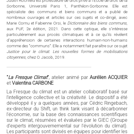
"
La Fresque Climat
"
, atelier animé par
Aurélien ACQUIER
et
Valentina CARBONE
La Fresque du climat est un atelier collaboratif basé sur
l'intelligence collective et la créativité. Le dispositif a été
développé il y a quelques années, par Cédric Ringebach,
ex-directeur du Shift, un think tank visant à décarbonner
l'économie, sur la base des connaissances scientifiques
sur le climat, résumées et évaluées par le GIEC (Groupe
d'experts intergouvernemental sur l'évolution du climat).
Les participants sont divisés en équipes pour identifier les
relations de cause à effet entre 42 cartes expliquant les
phénomènes liés au climat. Collectivement, les
participants construisent une fresque, un collage,
expliquant le changement climatique. Suit une phase
d'appropriation où chaque table donne du sens à sa
propre fresque et en personnalise les principaux
messages. L'échange final déclenche une discussion
collective sur le changement climatique et ses impacts
sur nos comportements collectifs et individuels. Les
solutions et les transitions nécessaires au niveau
personnel, économique et politique seront discutées.