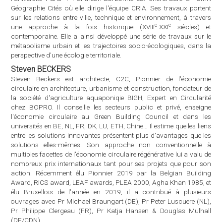
universités en BE, NL, FR, DK, LU, ETH, Chine… Il estime que les liens
entre les solutions innovantes présentent plus d'avantages que les
solutions elles-mêmes. Son approche non conventionnelle à
multiples facettes de l'économie circulaire régénérative lui a valu de
nombreux prix internationaux tant pour ses projets que pour son
action. Récemment élu Pionnier 2019 par la Belgian Building
Award, RICS award, LEAF awards, PLEA 2000, Agha Khan 1985, et
élu Bruxellois de l'année en 2019, il a contribué à plusieurs
ouvrages avec Pr Michael Braungart (DE), Pr Peter Luscuere (NL),
Pr Philippe Clergeau (FR), Pr Katja Hansen & Douglas Mulhall
(DE/CDN).
Christian BRODHAG
Christian Brodhag, ingénieur civil des mines et docteur ès sciences,
est professeur émérite à l'École des Mines de Saint-Étienne. Il a été
délégué Interministériel au Développement Durable, et a contribué à
de nombreuses initiatives internationales notamment avec la
Francophonie et l'ISO. Il préside actuellement
Construction21
,
média international sur la construction et la ville durables et le
Pôle
écoconception
, le centre national sur l'éco-conception et la
performance par le cycle de vie.
brodhag.org
Hervé DEFALVARD
Hervé Defalvard est responsable de la chaire d'économie sociale et