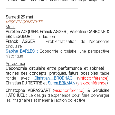
L'économie circulaire entre performance et sobriété —
racines des concepts, pratiques, futurs possibles
, table
ronde avec
Christian BRODHAG
(
visioconférence
),
Christian DU TERTRE
et
Suren ERKMAN
(
visioconférence
)
Christophe ABRASSART
(
visioconférence
)
& Géraldine
HATCHUEL :
Le design d'expérience pour faire converger
les imaginaires et mener à l'action collective
Dimanche 30 mai
RESSOURCES, PLANÈTE, ENVIRONNEMENT
Matin
Aurélien ACQUIER :
Économie circulaire et obsolescence
programmée… des concepts du management
environnemental
Géopolitique de la ressource
, dialogue (
visioconférence
)
entre
Philippe CHALMIN
et
Guillaume PITRON
Après-midi
"La Fresque Climat"
, atelier animé par
Aurélien ACQUIER
et
Valentina CARBONE
Présentation des publications de Cerisy