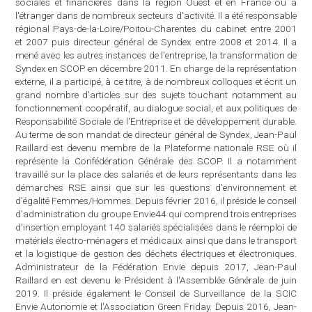
démarches RSE ainsi que sur les questions d'environnement et
d'égalité Femmes/Hommes. Depuis février 2016, il préside le conseil
d'administration du groupe Envie44 qui comprend trois entreprises
d'insertion employant 140 salariés spécialisées dans le réemploi de
matériels électro-ménagers et médicaux ainsi que dans le transport
et la logistique de gestion des déchets électriques et électroniques.
Administrateur de la Fédération Envie depuis 2017, Jean-Paul
Raillard en est devenu le Président à l'Assemblée Générale de juin
2019. Il préside également le Conseil de Surveillance de la SCIC
Envie Autonomie et l'Association Green Friday. Depuis 2016, Jean-
Paul Raillard est membre du conseil d'administration d'Alternatives
Économiques et il a été nommé membre du Conseil national de
l'Inclusion dans l'Emploi en juin 2018.
Alexandre RAMBAUD
Docteur en mathématiques et en sciences de gestion, Alexandre
Rambaud est maître de conférences à AgroParisTech-CIRED,
chercheur associé à l'université Paris-Dauphine. Il codirige la
chaire "Comptabilité écologique" ainsi que le département
"Économie & Société" du Collège des Bernardins. Sa recherche
porte sur la théorie de la comptabilité financière ainsi que sur la
comptabilité et l'économie écologiques ; il codéveloppe dans ce
cadre le modèle CARE. Il est responsable des enseignements de
comptabilité/analyse financières — après les avoir enseignés dans