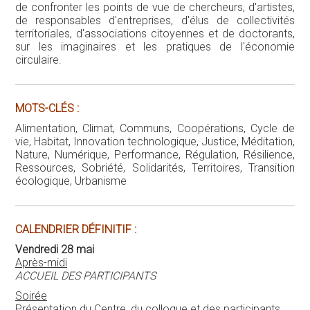
écologique, Urbanisme
CALENDRIER DÉFINITIF :
Vendredi 28 mai
Après-midi
ACCUEIL DES PARTICIPANTS
Soirée
Présentation du Centre, du colloque et des participants
Samedi 29 mai
MISE EN CONTEXTE
Matin
Aurélien ACQUIER, Franck AGGERI, Valentina CARBONE &
Éric LESUEUR :
Introduction
Franck AGGERI :
Problématisation de l'économie
circulaire
Sabine BARLES :
Économie circulaire, une perspective
historique
Après-midi