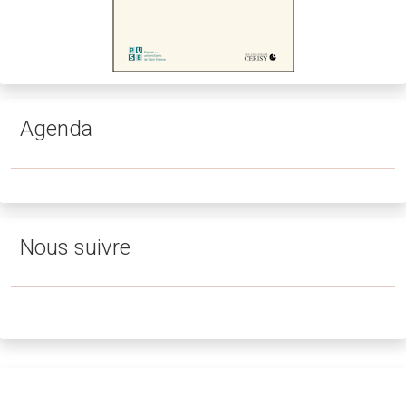
Nous suivre
Programme 2021 : un des colloques
—
Programme complet
—
Information importante
Ce colloque a ouvert la saison 2021 de Cerisy
. Toutes les
précautions ont été prises pour assurer sur place, dans un
esprit de responsabilité mutuelle, la sécurité sanitaire (voir
charte sanitaire
adaptée à la situation 2021).
Cerisy a mis en œuvre une
innovation significative
en
accueillant contributeurs et auditeurs, tant en
présentiel