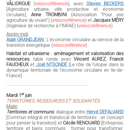
France]
er
Mardi 1
juin
TERRITOIRES, RESSOURCES ET SOLIDARITÉS
Matin
Territoires et communs
, dialogue entre
Hervé DEFALVARD
[Commun intégral et translocal de territoires : un concept
pour penser la transition] et
Cécile RENOUARD
[Entreprise,
territoire et biens communs : former pour transformer.
L'expérience du Campus de la Transition]
L'économie circulaire comme levier de développement
territorial
, table ronde animée par
Isabelle LAUDIER
(Institut CDC pour la Recherche), avec
Hubert DEJEAN DE
LA BÂTIE
(Région Normandie),
Anne HÉBERT
et
Charles-
Benoît HEIDSIECK
(Le Rameau)
Après-midi
"HORS LES MURS"
Visites et rencontres d'associations et d'entreprises
locales engagées dans l'économie circulaire :
Haiecobois
Saint Martin de Bonfossé
/
PEP 50 autonomie
(anciennement ECORESO) Gourfaleur
/
PAPECO Orval sur