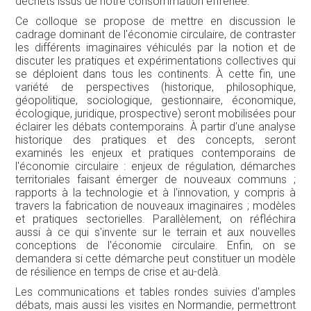
territoriales faisant émerger de nouveaux communs ;
rapports à la technologie et à l'innovation, y compris à
travers la fabrication de nouveaux imaginaires ; modèles
et pratiques sectorielles. Parallèlement, on réfléchira
aussi à ce qui s'invente sur le terrain et aux nouvelles
conceptions de l'économie circulaire. Enfin, on se
demandera si cette démarche peut constituer un modèle
de résilience en temps de crise et au-delà.
Les communications et tables rondes suivies d'amples
débats, mais aussi les visites en Normandie, permettront
de confronter les points de vue de chercheurs, d'artistes,
de responsables d'entreprises, d'élus de collectivités
territoriales, d'associations citoyennes et de doctorants,
sur les imaginaires et les pratiques de l'économie
circulaire.
MOTS-CLÉS :
Alimentation, Climat, Communs, Coopérations, Cycle de
vie, Habitat, Innovation technologique, Justice, Méditation,
Nature, Numérique, Performance, Régulation, Résilience,
Ressources, Sobriété, Solidarités, Territoires, Transition