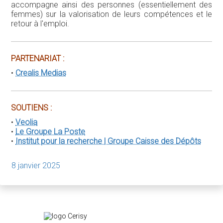
•
Le Groupe La Poste
•
Institut pour la recherche | Groupe Caisse des Dépôts
8 janvier 2025
Centre culturel international de Cerisy
2, Le Château - 50210 Cerisy-la-Salle (France)
© CERISY - 2026
>
Nous contacter
>
Venir à Cerisy
>
Mentions légales