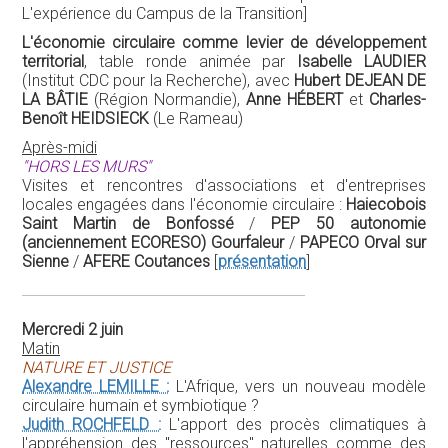
Sienne
/
AFERE Coutances
[
présentation
]
Mercredi 2 juin
Matin
NATURE ET JUSTICE
Alexandre LEMILLE :
L'Afrique, vers un nouveau modèle
circulaire humain et symbiotique ?
Judith ROCHFELD :
L'apport des procès climatiques à
l'appréhension des "ressources" naturelles comme des
"biens communs"
Après-midi
La responsabilité élargie du producteur face aux déchets
: principes et gouvernance
, table ronde animée par
Helen
MICHEAUX
, avec
Jean-Paul RAILLARD
(Fédération Envie
& Association Green Friday) (
visioconférence
) et
L
ætitia
VASSEUR
(Co-fondatrice HOP)
ÉCONOMIE NUMÉRIQUE & APPROCHES
INTERNATIONALES
Quelle économie numérique pour l'économie circulaire ?
,
table ronde animée par
Aurélien ACQUIER
, avec
Sylvain
BAUDOIN
(The Shift Project) et
Matthieu HUG
(Tilkal)