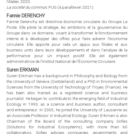
Suren Erkman has a background in Philosophy and Biology from
the University of Geneva (Switzerland) and a PhD in Environmental
Sciences from the University of Technology of Troyes (France). He
has been also trained as a registered science and business
journalist. He began to contribute to the emerging field of Industrial
Ecology in 1993, as a science and business author, consultant
and entrepreneur. In 2005, he joined the University of Lausanne as
an Associate Professor in Industrial Ecology. Suren Erkman is also
Chairman of the Board of the consulting company Sofies
(Solutions for Industrial Ecosystems), with more than 60
collaborators. Sofies advises companies, governments and
international organizations on sustainability issues, with a focus
on industrial ecology and circular economy.
Publication
Suren Erkman,
Vers une écologie industrielle
, Paris, ECLM, 2004.
Alain GRANDJEAN
Diplômé de l'École polytechnique, de l'Ensae, et docteur en
économie de l'environnement, Alain Grandjean est co-fondateur et
associé de Carbone 4, cabinet de conseil en stratégie climat. Il est
président de la Fondation Nicolas Hulot et membre du Haut conseil
pour le climat. Il est co-auteur de plusieurs livres creusant les liens
entre écologie, économie et finance et anime le blog "Chroniques de
l'anthropocène" (
alaingrandjean.fr
).