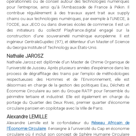
respectueuses des Hommes et de l'Environnement, elle est
désormais en charge de la gestion des politiques Eau, Déchets et
Économie Circulaire au sein du Groupe RATP pour l'ensemble du
périmètre tertiaire et industriel. Elle est également en charge du
portage du Quartier des Deux Rives, premier quartier d'économie
circulaire parisien en copilotage avec la Ville de Paris.
Alexandre LEMILLE
Alexandre Lemille est le co-fondateur du
Réseau Africain de
l'Économie Circulaire
. Il enseigne à l'université du Cap en économie
circulaire où il inclut son concept de Sphère Humaine Circulaire
(connu sous l'anglicisme : The Circular Humansphere), ce qu'il
considère être l'un des chaînons manquant du modèle actuel,
parmi d'autres. Il fournira des exemples de start-ups circulaires et
humaines durant son intervention.
Joël NTSONDÉ
Joël Ntsondé est actuellement enseignant-chercheur en
management et co-responsable de la majeure ingénierie et
management à l'EPF, une école d'ingénieurs. Il est également
chercheur associé au CGS de Mines ParisTech. Docteur en
sciences de gestion, il a mené sa thèse sur le rôle de l'imaginaire et
des utopies dans la transition des territoires vers l'économie
circulaire.