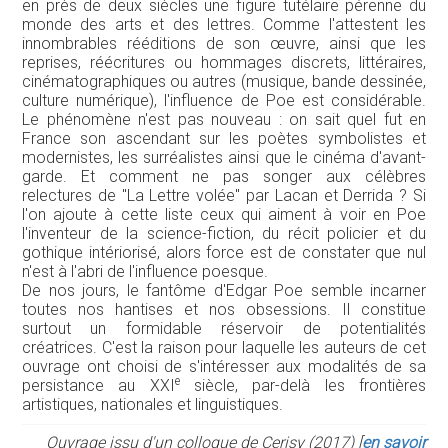
en près de deux siècles une figure tutélaire pérenne du
monde des arts et des lettres. Comme l'attestent les
innombrables rééditions de son œuvre, ainsi que les
reprises, réécritures ou hommages discrets, littéraires,
cinématographiques ou autres (musique, bande dessinée,
culture numérique), l'influence de Poe est considérable.
Le phénomène n'est pas nouveau : on sait quel fut en
France son ascendant sur les poètes symbolistes et
modernistes, les surréalistes ainsi que le cinéma d'avant-
garde. Et comment ne pas songer aux célèbres
relectures de "La Lettre volée" par Lacan et Derrida ? Si
l'on ajoute à cette liste ceux qui aiment à voir en Poe
l'inventeur de la science-fiction, du récit policier et du
gothique intériorisé, alors force est de constater que nul
n'est à l'abri de l'influence poesque.
De nos jours, le fantôme d'Edgar Poe semble incarner
toutes nos hantises et nos obsessions. Il constitue
surtout un formidable réservoir de potentialités
créatrices. C'est la raison pour laquelle les auteurs de cet
ouvrage ont choisi de s'intéresser aux modalités de sa
e
persistance au XXI
siècle, par-delà les frontières
artistiques, nationales et linguistiques.
Ouvrage issu d'un colloque de Cerisy (2017) [
en savoir