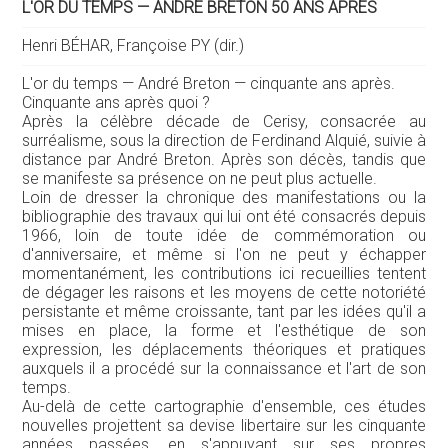
L'OR DU TEMPS — ANDRÉ BRETON 50 ANS APRÈS
Henri BÉHAR, Françoise PY (dir.)
L'or du temps — André Breton — cinquante ans après.
Cinquante ans après quoi ?
Après la célèbre décade de Cerisy, consacrée au
surréalisme, sous la direction de Ferdinand Alquié, suivie à
distance par André Breton. Après son décès, tandis que
se manifeste sa présence on ne peut plus actuelle.
Loin de dresser la chronique des manifestations ou la
bibliographie des travaux qui lui ont été consacrés depuis
1966, loin de toute idée de commémoration ou
d'anniversaire, et même si l'on ne peut y échapper
momentanément, les contributions ici recueillies tentent
de dégager les raisons et les moyens de cette notoriété
persistante et même croissante, tant par les idées qu'il a
mises en place, la forme et l'esthétique de son
expression, les déplacements théoriques et pratiques
auxquels il a procédé sur la connaissance et l'art de son
temps.
Au-delà de cette cartographie d'ensemble, ces études
nouvelles projettent sa devise libertaire sur les cinquante
années passées, en s'appuyant sur ses propres