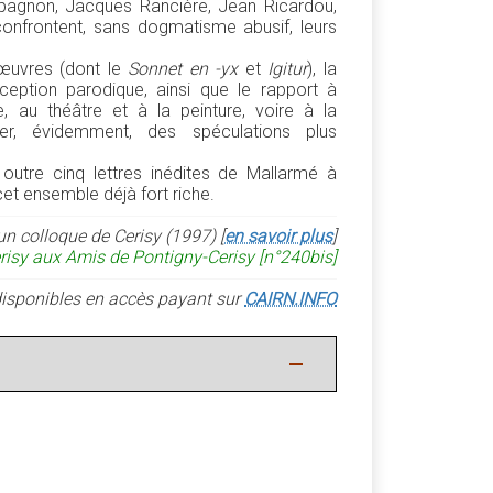
pagnon, Jacques Rancière, Jean Ricardou,
 confrontent, sans dogmatisme abusif, leurs
 œuvres (dont le
Sonnet en -yx
et
Igitur
), la
éception parodique, ainsi que le rapport à
vre, au théâtre et à la peinture, voire à la
lier, évidemment, des spéculations plus
utre cinq lettres inédites de Mallarmé à
t ensemble déjà fort riche.
un colloque de Cerisy (1997) [
en savoir plus
]
risy aux Amis de Pontigny-Cerisy [n°240bis]
é disponibles en accès payant sur
CAIRN.INFO