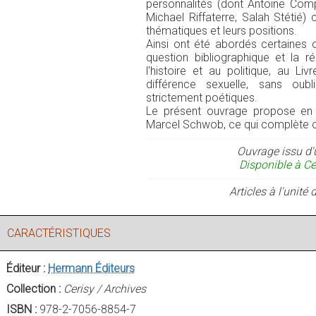
personnalités (dont Antoine Com
Michael Riffaterre, Salah Stétié)
thématiques et leurs positions.
Ainsi ont été abordés certaines
question bibliographique et la r
l'histoire et au politique, au Li
différence sexuelle, sans oub
strictement poétiques.
Le présent ouvrage propose en o
Marcel Schwob, ce qui complète ce
Ouvrage issu d'
Disponible à Ce
Articles à l'unit
CARACTÉRISTIQUES
Éditeur :
Hermann Éditeurs
Collection :
Cerisy / Archives
ISBN :
978-2-7056-8854-7