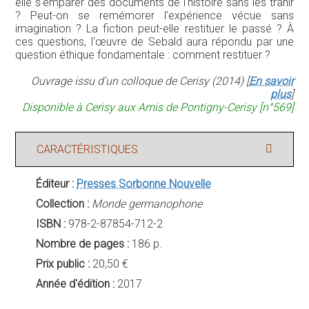
elle s'emparer des documents de l'histoire sans les trahir
? Peut-on se remémorer l'expérience vécue sans
imagination ? La fiction peut-elle restituer le passé ? À
ces questions, l'œuvre de Sebald aura répondu par une
question éthique fondamentale : comment restituer ?
Ouvrage issu d'un colloque de Cerisy (2014) [
En savoir
plus
]
Disponible à Cerisy aux Amis de Pontigny-Cerisy [n°569]
CARACTÉRISTIQUES
Éditeur :
Presses Sorbonne Nouvelle
Collection :
Monde germanophone
ISBN :
978-2-87854-712-2
Nombre de pages :
186 p.
Prix public :
20,50 €
Année d'édition :
2017