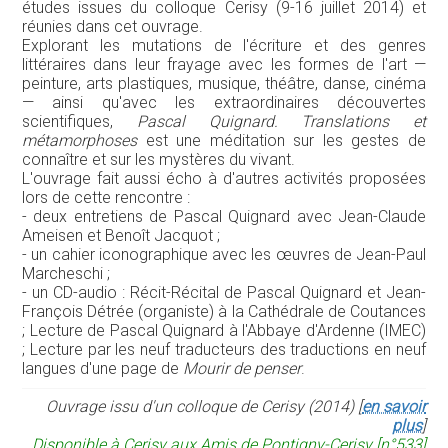
études issues du colloque Cerisy (9-16 juillet 2014) et
réunies dans cet ouvrage.
Explorant les mutations de l'écriture et des genres
littéraires dans leur frayage avec les formes de l'art —
peinture, arts plastiques, musique, théâtre, danse, cinéma
— ainsi qu'avec les extraordinaires découvertes
scientifiques,
Pascal Quignard. Translations et
métamorphoses
est une méditation sur les gestes de
connaître et sur les mystères du vivant.
L'ouvrage fait aussi écho à d'autres activités proposées
lors de cette rencontre :
- deux entretiens de Pascal Quignard avec Jean-Claude
Ameisen et Benoît Jacquot ;
- un cahier iconographique avec les œuvres de Jean-Paul
Marcheschi ;
- un CD-audio : Récit-Récital de Pascal Quignard et Jean-
François Détrée (organiste) à la Cathédrale de Coutances
; Lecture de Pascal Quignard à l'Abbaye d'Ardenne (IMEC)
; Lecture par les neuf traducteurs des traductions en neuf
langues d'une page de
Mourir de penser
.
Ouvrage issu d'un colloque de Cerisy (2014) [
en savoir
plus
]
Disponible à Cerisy aux Amis de Pontigny-Cerisy [n°533]