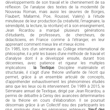
développements de son travail et le cheminement de sa
réflexion. De l'analyse des textes de la modernité (le
Nouveau Roman, mais aussi les œuvres de Borges,
Flaubert, Mallarmé, Poe, Roussel, Valéry) à l'étude
minutieuse de leur production (la créativité, l'imaginaire, la
sérendipité, la lecture, la récriture) et à son enseignement,
Jean Ricardou a marqué plusieurs générations
d'étudiants, de professeurs, de chercheurs, de
didacticiens, en France comme à l'étranger, en leur
apprenant comment mieux lire et mieux écrire.
En 1985, lors d'un séminaire au Collège international de
philosophie, il a jeté les bases d'une méthode de travail et
d'analyse dont il a développé ensuite, durant trois
décennies, avec patience et rigueur les multiples
implications :
la Textique
. Discipline matérialiste et
structurale, il s'agit d'une théorie unifiante de l'écrit qui
permet, grâce à un ensemble articulé de concepts,
d'appréhender exhaustivement les phénomènes étudiés
ainsi que les lieux où ils interviennent. De 1989 à 2015, le
Séminaire annuel de Textique, dirigé par Jean Ricardou, a
permis de débattre à Cerisy des avancées déterminantes
de la théorie en cours d'élaboration. Il se poursuit
désormais grâce à un Collectif issu des participants les
plus impliqués dans les séminaires antérieurs.
Neuf des