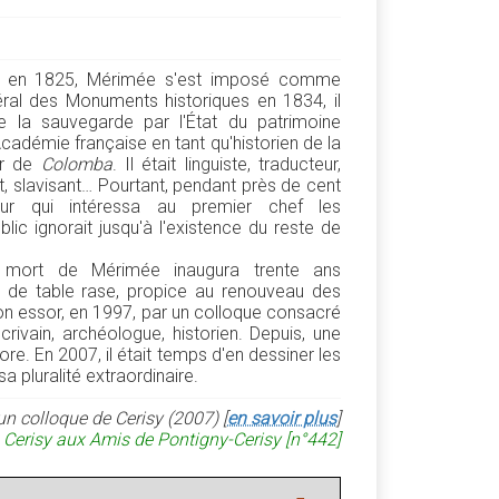
, en 1825, Mérimée s'est imposé comme
ral des Monuments historiques en 1834, il
 la sauvegarde par l'État du patrimoine
'Académie française en tant qu'historien de la
ur de
Colomba
. Il était linguiste, traducteur,
nt, slavisant… Pourtant, pendant près de cent
eur qui intéressa au premier chef les
lic ignorait jusqu'à l'existence du reste de
 mort de Mérimée inaugura trente ans
on de table rase, propice au renouveau des
on essor, en 1997, par un colloque consacré
ivain, archéologue, historien. Depuis, une
e. En 2007, il était temps d'en dessiner les
a pluralité extraordinaire.
un colloque de Cerisy (2007) [
en savoir plus
]
 Cerisy aux Amis de Pontigny-Cerisy [n°442]