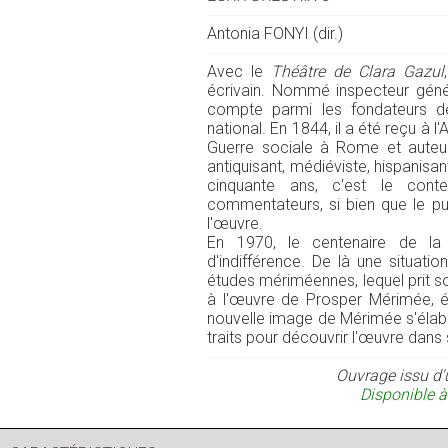
Antonia FONYI (dir.)
Avec le
Théâtre de Clara Gazul
écrivain. Nommé inspecteur géné
compte parmi les fondateurs de
national. En 1844, il a été reçu à l
Guerre sociale à Rome et aute
antiquisant, médiéviste, hispanisa
cinquante ans, c'est le cont
commentateurs, si bien que le pub
l'œuvre.
En 1970, le centenaire de la
d'indifférence. De là une situati
études mériméennes, lequel prit s
à l'œuvre de Prosper Mérimée, écr
nouvelle image de Mérimée s'élabor
traits pour découvrir l'œuvre dans s
Ouvrage issu d'
Disponible à