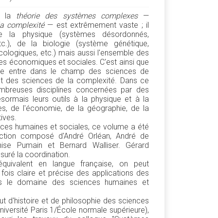
e la
théorie des systèmes complexes
—
la complexité
— est extrêmement vaste ; il
e la physique (systèmes désordonnés,
c.), de la biologie (système génétique,
ologiques, etc.) mais aussi l'ensemble des
es économiques et sociales. C'est ainsi que
tude entre dans le champ des sciences de
nt des sciences de la complexité. Dans ce
nombreuses disciplines concernées par des
ormais leurs outils à la physique et à la
tres, de l'économie, de la géographie, de la
ives.
ces humaines et sociales, ce volume a été
ction composé d'André Orléan, André de
se Pumain et Bernard Walliser. Gérard
suré la coordination.
équivalent en langue française, on peut
 fois claire et précise des applications des
s le domaine des sciences humaines et
tut d'histoire et de philosophie des sciences
versité Paris 1/École normale supérieure),