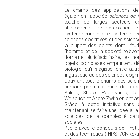
Le champ des applications d
également appelée
sciences de 
touche de larges secteurs d
phénomènes de percolation, et
système immunitaire, systèmes éc
sciences cognitives et des scienc
la plupart des objets dont l'é
l'homme et de la société relève
domaine pluridisciplinaire, les 
objets complexes empruntent dés
biologie, qu'il s'agisse, entre au
linguistique ou des sciences cognit
Couvrant tout le champ des scien
préparé par un comité de réda
Palma, Sharon Peperkamp, Deni
Weisbuch et André Zwirn en ont as
Grâce à cette initiative sans 
maintenant se faire une idée à la
sciences de la complexité dan
sociales.
Publié avec le concours de l'Insti
et des techniques (IHPST/CNRS/uni