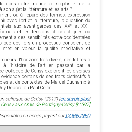
e dans notre monde du surplus et de la
on sujet la littérature et les arts ?
lement ou à l'épure des formes, expression
nir avec l'art et la littérature, la question du
e
e
ntiels aux avant-gardes des XX
et XXI
 formels et les tensions philosophiques ou
alement à des sensibilités extra-occidentales
implique dès lors un processus conscient de
 met en valeur la qualité méditative et
cheurs d'horizons très divers, des lettres à
e à l'histoire de l'art en passant par la
ce colloque de Cerisy explorent les diverses
évidence certains de ses traits distinctifs à
mples et de contextes, de Marcel Duchamp à
Guy Debord ou Paul Celan.
un colloque de Cerisy (2017) [
en savoir plus
]
 Cerisy aux Amis de Pontigny-Cerisy [n°597]
é disponibles en accès payant sur
CAIRN.INFO