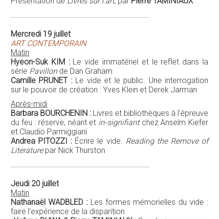
Présentation de
Livres sur l'art
, par
Pierre TAMINIAUX
Mercredi 19 juillet
ART CONTEMPORAIN
Matin
Hyeon-Suk KIM :
Le vide immatériel et le reflet dans la
série
Pavillon
de Dan Graham
Camille PRUNET :
Le vide et le public. Une interrogation
sur le pouvoir de création : Yves Klein et Derek Jarman
Après-midi
Barbara BOURCHENIN :
Livres et bibliothèques à l'épreuve
du feu : réserve, néant et
in-signifiant
chez Anselm Kiefer
et Claudio Parmiggiani
Andrea PITOZZI :
Écrire le vide.
Reading the Remove of
Literature
par Nick Thurston
Jeudi 20 juillet
Matin
Nathanaël WADBLED :
Les formes mémorielles du vide :
faire l'expérience de la disparition