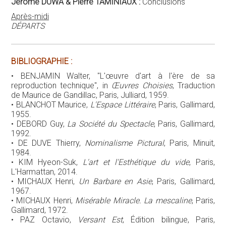
Jérôme DUWA & Pierre TAMINIAUX :
Conclusions
Après-midi
DÉPARTS
BIBLIOGRAPHIE :
• BENJAMIN Walter, "L'œuvre d'art à l'ère de sa
reproduction technique", in
Œuvres Choisies
, Traduction
de Maurice de Gandillac, Paris, Julliard, 1959.
• BLANCHOT Maurice,
L'Espace Littéraire
, Paris, Gallimard,
1955.
• DEBORD Guy,
La Société du Spectacle
, Paris, Gallimard,
1992.
• DE DUVE Thierry,
Nominalisme Pictural
, Paris, Minuit,
1984.
• KIM Hyeon-Suk,
L'art et l'Esthétique du vide
, Paris,
L'Harmattan, 2014.
• MICHAUX Henri,
Un Barbare en Asie
, Paris, Gallimard,
1967.
• MICHAUX Henri,
Misérable Miracle. La mescaline
, Paris,
Gallimard, 1972.
• PAZ Octavio,
Versant Est
, Édition bilingue, Paris,