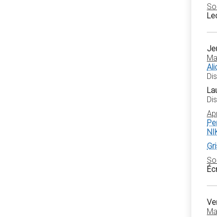
So
Le
Jeu
Ma
Al
Di
La
Di
Ap
Pe
NI
Gr
So
Écr
Ven
Ma