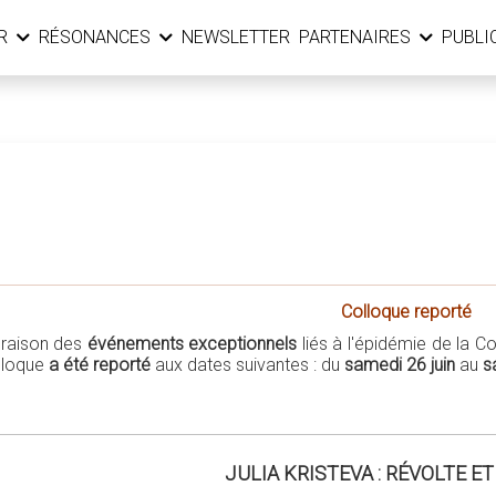
ER
RÉSONANCES
NEWSLETTER
PARTENAIRES
PUBLI
Colloque reporté
 raison des
événements exceptionnels
liés à l'épidémie de la Co
lloque
a été reporté
aux dates suivantes : du
samedi 26 juin
au
s
JULIA KRISTEVA : RÉVOLTE E