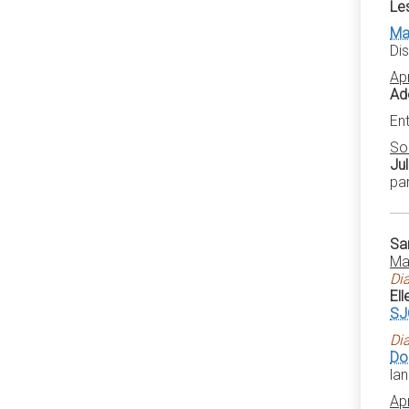
Les
Ma
Di
Ap
Ad
En
So
Ju
pa
Sa
Ma
Di
El
SJ
Di
Do
lan
Ap