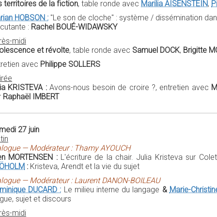
 territoires de la fiction
, table ronde avec
Marilia AISENSTEIN
,
P
rian HOBSON :
"Le son de cloche" : système / dissémination dan
scutante :
Rachel BOUÉ-WIDAWSKY
rès-midi
olescence et révolte
, table ronde avec
Samuel DOCK
,
Brigitte
tretien avec
Philippe SOLLERS
irée
lia KRISTEVA :
Avons-nous besoin de croire ?, entretien avec
M
r
Raphaël IMBERT
medi 27 juin
tin
alogue — Modérateur : Thamy AYOUCH
len MORTENSEN :
L'écriture de la chair. Julia Kristeva sur Col
ÖHOLM
:
Kristeva, Arendt et la vie du sujet
alogue — Modérateur : Laurent DANON-BOILEAU
minique DUCARD :
Le milieu interne du langage
&
Marie-Christin
gue, sujet et discours
rès-midi