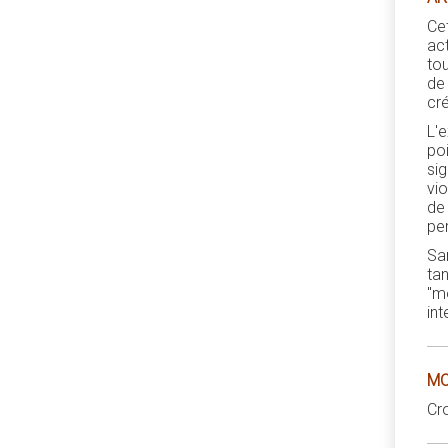
Ce
act
to
de 
cr
L'e
po
sig
vio
de
per
Sa
ta
"m
int
MO
Cro