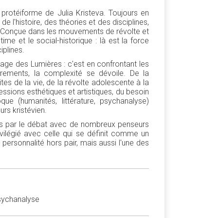
rotéiforme de Julia Kristeva. Toujours en
e l'histoire, des théories et des disciplines,
 Conçue dans les mouvements de révolte et
me et le social-historique : là est la force
iplines.
itage des Lumières : c'est en confrontant les
rements, la complexité se dévoile. De la
mites de la vie, de la révolte adolescente à la
ressions esthétiques et artistiques, du besoin
que (humanités, littérature, psychanalyse)
rs kristévien.
rées par le débat avec de nombreux penseurs
rivilégié avec celle qui se définit comme un
personnalité hors pair, mais aussi l'une des
Psychanalyse