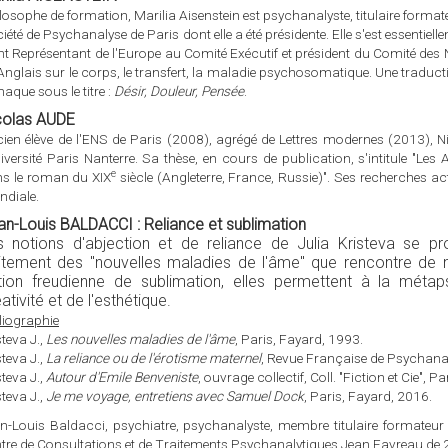
losophe de formation, Marilia Aisenstein est psychanalyste, titulaire format
iété de Psychanalyse de Paris dont elle a été présidente. Elle s'est essentiel
nt Représentant de l'Europe au Comité Exécutif et président du Comité des
Anglais sur le corps, le transfert, la maladie psychosomatique. Une traducti
thaque sous le titre :
Désir, Douleur, Pensée
.
colas AUDE
ien élève de l'ENS de Paris (2008), agrégé de Lettres modernes (2013), N
niversité Paris Nanterre. Sa thèse, en cours de publication, s'intitule "L
e
s le roman du XIX
siècle (Angleterre, France, Russie)". Ses recherches actu
diale.
an-Louis BALDACCI : Reliance et sublimation
s notions d'abjection et de reliance de Julia Kristeva se pr
aitement des "nouvelles maladies de l'âme" que rencontre de 
tion freudienne de sublimation, elles permettent à la métap
ativité et de l'esthétique.
liographie
steva J.,
Les nouvelles maladies de l'âme
, Paris, Fayard, 1993.
steva J.,
La reliance ou de l'érotisme maternel
, Revue Française de Psychana
steva J.,
Autour d'Emile Benveniste
, ouvrage collectif, Coll. "Fiction et Cie", P
steva J.,
Je me voyage, entretiens avec Samuel Dock
, Paris, Fayard, 2016.
n-Louis Baldacci, psychiatre, psychanalyste, membre titulaire formateur d
tre de Consultations et de Traitements Psychanalytiques Jean Favreau de