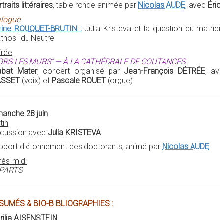
traits littéraires
, table ronde animée par
Nicolas AUDE
, avec
Éri
alogue
rine ROUQUET-BRUTIN :
Julia Kristeva et la question du matric
athos" du Neutre
irée
ORS LES MURS" — À LA CATHÉDRALE DE COUTANCES
abat Mater
, concert organisé par
Jean-François DÉTRÉE
, a
SSET
(voix) et
Pascale ROUET
(orgue)
manche 28 juin
tin
scussion avec
Julia KRISTEVA
pport d'étonnement des doctorants, animé par
Nicolas AUDE
rès-midi
PARTS
SUMÉS & BIO-BIBLIOGRAPHIES :
rilia AISENSTEIN