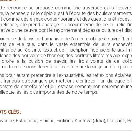
tte rencontre se propose comme une traversée dans l'œuvre p
e, la pensée qu'elle déploie est à l'écoute des bouleversements d
ut comme des enjeux contemporains et des questions éthiques.
reliance, elle prend ancrage au cœur même de ce qui relie l'inti
éative d'une œuvre dont le rayonnement dépasse cultures et disc
xigence de la vision humaniste de l'auteure oblige à suivre l'hér
ints de vue que, dans le vaste ensemble de leurs enchevêt
nifiance au récit intertextuel, de l'inscription inconsciente aux li
lence des pouvoirs de l'horreur, des portraits littéraires aux exp
 croire à la pulsion de savoir, les trois volets de ce collo
mettront de considérer à sa juste mesure la singularité du parcou
ns pour autant prétendre à l'exhaustivité, les réflexions éclai
nt français qu'étrangers permettront d'entretenir un dialogue p
onstre de carrefours" et qui est assurément, non seulement une 
ellectuelles les plus importantes de notre temps.
TS-CLÉS :
yance, Esthétique, Éthique, Fictions, Kristeva (Julia), Langage, 