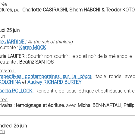
irée
ctures
, par
Charlotte CASIRAGHI, Sihem HABCHI & Teodor KOT
di 25 juin
tin
ice JARDINE :
At the risk of thinking
scutante :
Keren MOCK
urie LAUFER :
Souffrir non souffrir : le soleil noir de la mélancolie
scutante :
Beatriz SANTOS
rès-midi
rspectives contemporaines sur la
chora
, table ronde av
KOLCHINA
et
Audrey RICHARD-BURTEY
iselda POLLOCK :
Rencontre politique, éthique et esthétique entre
irée
ivains : témoignage et écriture
, avec
Michal BEN-NAFTALI
,
Phil
dredi 26 juin
tin