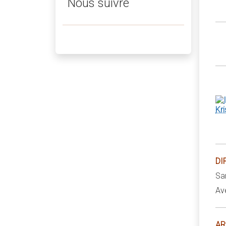
Nous suivre
DI
Sa
Av
AR