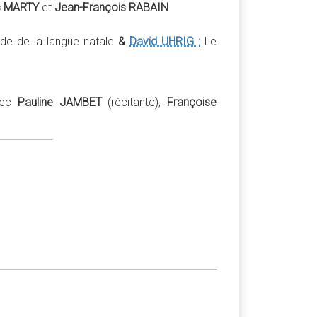
c MARTY
et
Jean-François RABAIN
ide de la langue natale
&
David UHRIG :
Le
vec
Pauline JAMBET
(récitante),
Françoise