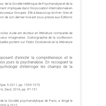
eur de la Société Hellénique de Psychanalyse et de la
lement impliquée dans l'Association Internationale en
 Nouveaux Groupes. Elle a beaucoup écrit en Grec et
on de son dernier livre est sous presse aux Éditions
icolas Aude est docteur en littérature comparée de
es Aveux imaginaires. Scénographie de la confession
elles portent sur Fédor Dostoïevski et la littérature
oposent d'enrichir la compréhension et le
nos jours la psychanalyse. En recoupant la
sychologie d'interroger les champs de la
lyse, 5-2011, pp. 1559-1570.
aris, Seuil, 2016, pp. 97-151.
e la Société psychanalytique de Paris, a dirigé le
 2000 à 2015.