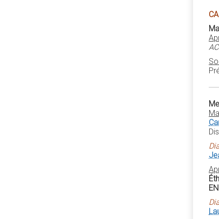
CA
Mar
Ap
AC
So
Pré
Mer
Ma
Ca
Di
Di
Je
Ap
Ét
EN
Di
La