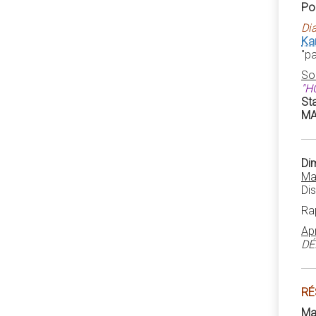
Por
Di
Ka
"p
So
"H
St
MA
Di
Ma
Di
Ra
Ap
DÉ
RÉ
Ma