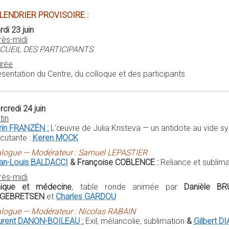
LENDRIER PROVISOIRE :
di 23 juin
rès-midi
CUEIL DES PARTICIPANTS
irée
sentation du Centre, du colloque et des participants
credi 24 juin
tin
rin FRANZÉN :
L'œuvre de Julia Kristeva — un antidote au vide 
scutante :
Keren MOCK
alogue — Modérateur : Samuel LEPASTIER
an-Louis BALDACCI
& Françoise COBLENCE :
Reliance et sublimat
rès-midi
hique et médecine
, table ronde animée par
Danièle BR
GEBRETSEN
et
Charles GARDOU
alogue — Modérateur : Nicolas RABAIN
urent DANON-BOILEAU :
Exil, mélancolie, sublimation
&
Gilbert DI