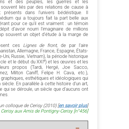
ions et des peuples, les guerres et les
souvent liés par des relations de cause à
t présents dans l'univers bédéistique. Il
dium qui a toujours fait la part belle aux
érant pour ce qu'il est vraiment : un témoin
épit d'avoir nourri l'imaginaire de millions
rop souvent un objet d'étude à la marge de
posent ces
Lignes de front
, de par l'aire
hanistan, Allemagne, France, Espagne, États-
e-Uni, Russie, Vietnam), la période historique
e
cle et le début du XXI
) et les œuvres et les
 leurs propos (Tardi, Hergé, Joe Sacco,
z, Milton Caniff, Felipe H. Cava, etc.),
s graphiques, esthétiques et idéologiques qui
siècle. En parallèle à cette histoire d'un art,
cle qui se déroule, un siècle que d'aucuns ont
êmes.
un colloque de Cerisy (2010) [
en savoir plus
]
 Cerisy aux Amis de Pontigny-Cerisy [n°456]