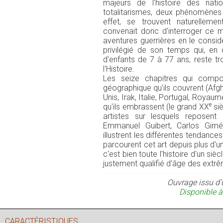
majeurs de l'histoire des nat
totalitarismes, deux phénomènes 
effet, se trouvent naturellemen
convenait donc d'interroger ce mé
aventures guerrières en le consid
privilégié de son temps qui, en d
d'enfants de 7 à 77 ans, reste t
l'Histoire.
Les seize chapitres qui com
géographique qu'ils couvrent (Afg
Unis, Irak, Italie, Portugal, Royaum
e
qu'ils embrassent (le grand XX
siè
artistes sur lesquels reposent
Emmanuel Guibert, Carlos Giméne
illustrent les différentes tendance
parcourent cet art depuis plus d'un 
c'est bien toute l'histoire d'un siè
justement qualifié d'âge des extr
Ouvrage issu d'
Disponible à
CARACTÉRISTIQUES