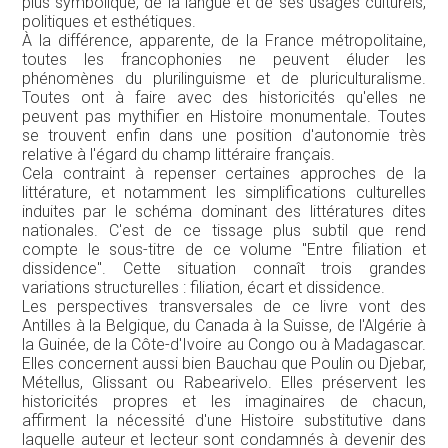
plus symbolique, de la langue et de ses usages culturels,
politiques et esthétiques.
À la différence, apparente, de la France métropolitaine,
toutes les francophonies ne peuvent éluder les
phénomènes du plurilinguisme et de pluriculturalisme.
Toutes ont à faire avec des historicités qu'elles ne
peuvent pas mythifier en Histoire monumentale. Toutes
se trouvent enfin dans une position d'autonomie très
relative à l'égard du champ littéraire français.
Cela contraint à repenser certaines approches de la
littérature, et notamment les simplifications culturelles
induites par le schéma dominant des littératures dites
nationales. C'est de ce tissage plus subtil que rend
compte le sous-titre de ce volume "Entre filiation et
dissidence". Cette situation connaît trois grandes
variations structurelles : filiation, écart et dissidence.
Les perspectives transversales de ce livre vont des
Antilles à la Belgique, du Canada à la Suisse, de l'Algérie à
la Guinée, de la Côte-d'Ivoire au Congo ou à Madagascar.
Elles concernent aussi bien Bauchau que Poulin ou Djebar,
Métellus, Glissant ou Rabearivelo. Elles préservent les
historicités propres et les imaginaires de chacun,
affirment la nécessité d'une Histoire substitutive dans
laquelle auteur et lecteur sont condamnés à devenir des