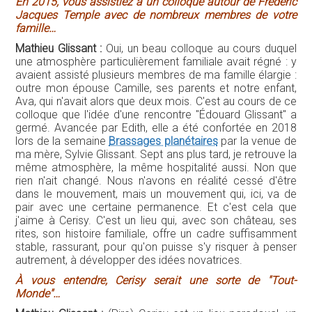
En 2015, vous assistiez à un colloque autour de Frédéric
Jacques Temple avec de nombreux membres de votre
famille…
Mathieu Glissant :
Oui, un beau colloque au cours duquel
une atmosphère particulièrement familiale avait régné : y
avaient assisté plusieurs membres de ma famille élargie :
outre mon épouse Camille, ses parents et notre enfant,
Ava, qui n'avait alors que deux mois. C'est au cours de ce
colloque que l'idée d'une rencontre "Édouard Glissant" a
germé. Avancée par Edith, elle a été confortée en 2018
lors de la semaine
Brassages planétaires
par la venue de
ma mère, Sylvie Glissant. Sept ans plus tard, je retrouve la
même atmosphère, la même hospitalité aussi. Non que
rien n'ait changé. Nous n'avons en réalité cessé d'être
dans le mouvement, mais un mouvement qui, ici, va de
pair avec une certaine permanence. Et c'est cela que
j'aime à Cerisy. C'est un lieu qui, avec son château, ses
rites, son histoire familiale, offre un cadre suffisamment
stable, rassurant, pour qu'on puisse s'y risquer à penser
autrement, à développer des idées novatrices.
À vous entendre, Cerisy serait une sorte de "Tout-
Monde"…