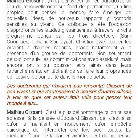
Mathieu Glissant :
(Rire) Cerisy est un lieu paradoxal, un
lieu du renouvellement sur fond de permanence, un lieu
propice pour penser le monde, faire émerger de
nouvelles idées, de nouveaux rapports y compris
sensibles au vivant. Ce colloque a été l'occasion
d'approfondir les études glissantiennes, à travers le riche
programme conçu par les trois directeurs (Sam
Coombes, Tiphaine Samoyault, Christian Uwe) tout en les
ouvrant à d'autres regards, grâce notamment à la
présence d'un groupe de doctorants. Non seulement
ceux-ci ont suivi les communications avec assiduité, mais
encore ont-ils su pousser leurs aînés dans leurs
retranchements, en tâchant de se faire leur propre idée
de l'œuvre, de son utilité dans le monde actuel.
Des doctorants qui n'avaient pas rencontré Glissant de
son vivant et qui s'autorisaient à creuser d'autres sillons,
à voir en quoi cet auteur était utile pour penser leur
monde à eux…
Mathieu Glissant :
C'est le plus bel hommage qu'on puisse
adresser à la pensée d'Édouard Glissant car c'est ainsi
qu'on la maintient en mouvement, qu'on empêche
quiconque de l'interpréter une fois pour toutes. La
meilleure façon de la garder vivante, c'est de ne cesser