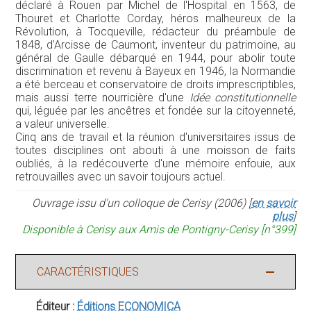
déclaré à Rouen par Michel de l'Hospital en 1563, de
Thouret et Charlotte Corday, héros malheureux de la
Révolution, à Tocqueville, rédacteur du préambule de
1848, d'Arcisse de Caumont, inventeur du patrimoine, au
général de Gaulle débarqué en 1944, pour abolir toute
discrimination et revenu à Bayeux en 1946, la Normandie
a été berceau et conservatoire de droits imprescriptibles,
mais aussi terre nourricière d'une
Idée constitutionnelle
qui, léguée par les ancêtres et fondée sur la citoyenneté,
a valeur universelle.
Cinq ans de travail et la réunion d'universitaires issus de
toutes disciplines ont abouti à une moisson de faits
oubliés, à la redécouverte d'une mémoire enfouie, aux
retrouvailles avec un savoir toujours actuel.
Ouvrage issu d'un colloque de Cerisy (2006) [
en savoir
plus
]
Disponible à Cerisy aux Amis de Pontigny-Cerisy [n°399]
CARACTÉRISTIQUES
Éditeur :
Éditions ECONOMICA