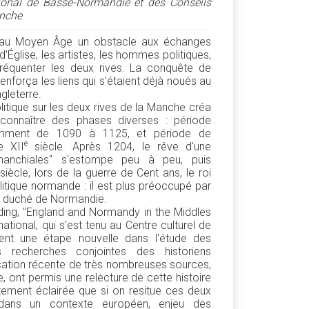
ional de Basse-Normandie et des Conseils
anche
é au Moyen Âge un obstacle aux échanges
Église, les artistes, les hommes politiques,
 fréquenter les deux rives. La conquête de
nforça les liens qui s'étaient déjà noués au
gleterre.
litique sur les deux rives de la Manche créa
t connaître des phases diverses : période
tamment de 1090 à 1125, et période de
e
e XII
siècle. Après 1204, le rêve d'une
nsmanchiales" s'estompe peu à peu, puis
siècle, lors de la guerre de Cent ans, le roi
litique normande : il est plus préoccupé par
en duché de Normandie.
ding, "England and Normandy in the Middles
ational, qui s'est tenu au Centre culturel de
ent une étape nouvelle dans l'étude des
 recherches conjointes des historiens
lication récente de très nombreuses sources,
 ont permis une relecture de cette histoire
tement éclairée que si on resitue ces deux
dans un contexte européen, enjeu des