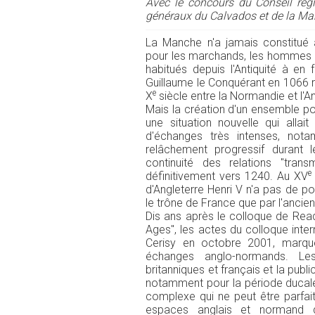
Avec le concours du Conseil rég
généraux du Calvados et de la M
La Manche n'a jamais constitu
pour les marchands, les hommes d'
habitués depuis l'Antiquité à en
Guillaume le Conquérant en 1066 re
e
X
siècle entre la Normandie et l'An
Mais la création d'un ensemble po
une situation nouvelle qui allai
d'échanges très intenses, no
relâchement progressif durant l
continuité des relations "tra
e
définitivement vers 1240. Au XV
d'Angleterre Henri V n'a pas de po
le trône de France que par l'anci
Dis ans après le colloque de Rea
Ages", les actes du colloque intern
Cerisy en octobre 2001, marqu
échanges anglo-normands. Les
britanniques et français et la pub
notamment pour la période ducale,
complexe qui ne peut être parfai
espaces anglais et normand 