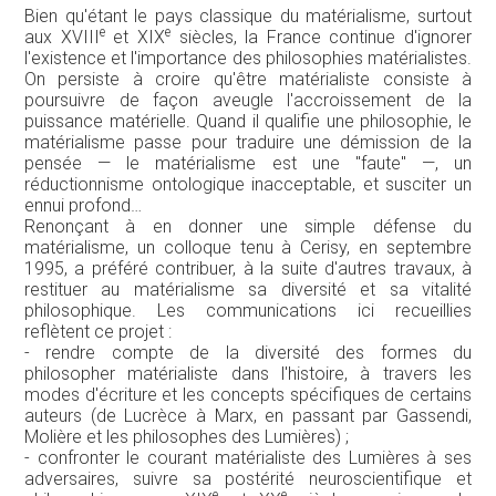
Bien qu'étant le pays classique du matérialisme, surtout
e
e
aux XVIII
et XIX
siècles, la France continue d'ignorer
l'existence et l'importance des philosophies matérialistes.
On persiste à croire qu'être matérialiste consiste à
poursuivre de façon aveugle l'accroissement de la
puissance matérielle. Quand il qualifie une philosophie, le
matérialisme passe pour traduire une démission de la
pensée — le matérialisme est une "faute" —, un
réductionnisme ontologique inacceptable, et susciter un
ennui profond…
Renonçant à en donner une simple défense du
matérialisme, un colloque tenu à Cerisy, en septembre
1995, a préféré contribuer, à la suite d'autres travaux, à
restituer au matérialisme sa diversité et sa vitalité
philosophique. Les communications ici recueillies
reflètent ce projet :
- rendre compte de la diversité des formes du
philosopher matérialiste dans l'histoire, à travers les
modes d'écriture et les concepts spécifiques de certains
auteurs (de Lucrèce à Marx, en passant par Gassendi,
Molière et les philosophes des Lumières) ;
- confronter le courant matérialiste des Lumières à ses
adversaires, suivre sa postérité neuroscientifique et
e
e