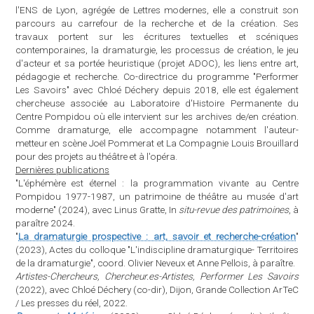
l'ENS de Lyon, agrégée de Lettres modernes, elle a construit son
parcours au carrefour de la recherche et de la création. Ses
travaux portent sur les écritures textuelles et scéniques
contemporaines, la dramaturgie, les processus de création, le jeu
d'acteur et sa portée heuristique (projet ADOC), les liens entre art,
pédagogie et recherche. Co-directrice du programme "Performer
Les Savoirs" avec Chloé Déchery depuis 2018, elle est également
chercheuse associée au Laboratoire d'Histoire Permanente du
Centre Pompidou où elle intervient sur les archives de/en création.
Comme dramaturge, elle accompagne notamment l'auteur-
metteur en scène Joël Pommerat et La Compagnie Louis Brouillard
pour des projets au théâtre et à l'opéra.
Dernières publications
"L'éphémère est éternel : la programmation vivante au Centre
Pompidou 1977-1987, un patrimoine de théâtre au musée d'art
moderne" (2024), avec Linus Gratte, In
situ-revue des patrimoines
, à
paraître 2024.
"
La dramaturgie prospective : art, savoir et recherche-création
"
(2023), Actes du colloque "L'indiscipline dramaturgique- Territoires
de la dramaturgie", coord. Olivier Neveux et Anne Pellois, à paraître.
Artistes-Chercheurs, Chercheur.es-Artistes, Performer Les Savoirs
(2022), avec Chloé Déchery (co-dir), Dijon, Grande Collection ArTeC
/ Les presses du réel, 2022.