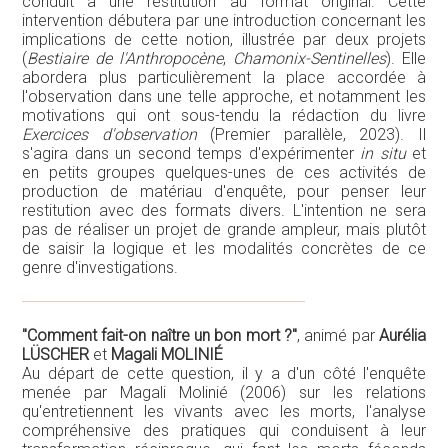
conduit à une restitution au format original. Cette
intervention débutera par une introduction concernant les
implications de cette notion, illustrée par deux projets
(
Bestiaire de l'Anthropocène
,
Chamonix-Sentinelles
). Elle
abordera plus particulièrement la place accordée à
l'observation dans une telle approche, et notamment les
motivations qui ont sous-tendu la rédaction du livre
Exercices d'observation
(Premier parallèle, 2023). Il
s'agira dans un second temps d'expérimenter
in situ
et
en petits groupes quelques-unes de ces activités de
production de matériau d'enquête, pour penser leur
restitution avec des formats divers. L'intention ne sera
pas de réaliser un projet de grande ampleur, mais plutôt
de saisir la logique et les modalités concrètes de ce
genre d'investigations.
"Comment fait-on naître un bon mort ?"
, animé par
Aurélia
LÜSCHER
et
Magali MOLINIÉ
Au départ de cette question, il y a d'un côté l'enquête
menée par Magali Molinié (2006) sur les relations
qu'entretiennent les vivants avec les morts, l'analyse
compréhensive des pratiques qui conduisent à leur