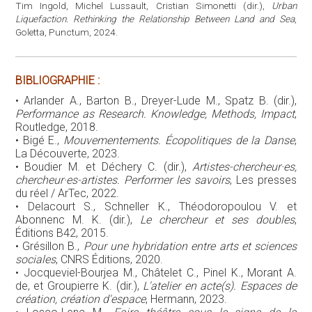
Tim Ingold, Michel Lussault, Cristian Simonetti (dir.),
Urban
Liquefaction. Rethinking the Relationship Between Land and Sea
,
Goletta, Punctum, 2024.
BIBLIOGRAPHIE :
• Arlander A., Barton B., Dreyer-Lude M., Spatz B. (dir.),
Performance as Research. Knowledge, Methods, Impact
,
Routledge, 2018.
• Bigé E.,
Mouvementements. Écopolitiques de la Danse
,
La Découverte, 2023.
• Boudier M. et Déchery C. (dir.),
Artistes-chercheur·es,
chercheur·es-artistes. Performer les savoirs
, Les presses
du réel / ArTec, 2022.
• Delacourt S., Schneller K., Théodoropoulou V. et
Abonnenc M. K. (dir.),
Le chercheur et ses doubles
,
Éditions B42, 2015.
• Grésillon B.,
Pour une hybridation entre arts et sciences
sociales
, CNRS Éditions, 2020.
• Jocqueviel-Bourjea M., Châtelet C., Pinel K., Morant A.
de, et Groupierre K. (dir.),
L'atelier en acte(s). Espaces de
création, création d'espace
, Hermann, 2023.