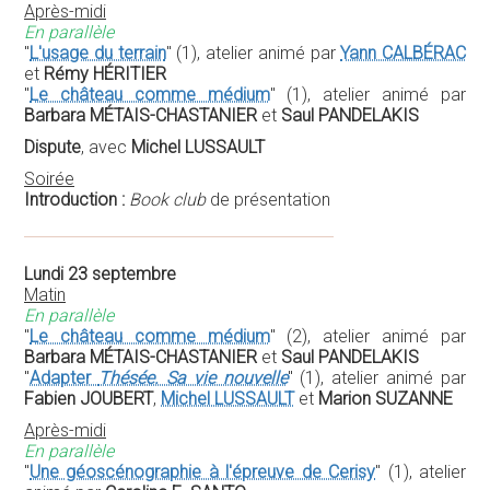
Après-midi
En parallèle
"
L'usage du terrain
" (1), atelier animé par
Yann CALBÉRAC
et
Rémy HÉRITIER
"
Le château comme médium
" (1), atelier animé par
Barbara MÉTAIS-CHASTANIER
et
Saul PANDELAKIS
Dispute
, avec
Michel LUSSAULT
Soirée
Introduction :
Book club
de présentation
Lundi 23 septembre
Matin
En parallèle
"
Le château comme médium
" (2), atelier animé par
Barbara MÉTAIS-CHASTANIER
et
Saul PANDELAKIS
"
Adapter
Thésée. Sa vie nouvelle
" (1), atelier animé par
Fabien JOUBERT
,
Michel LUSSAULT
et
Marion SUZANNE
Après-midi
En parallèle
"
Une géoscénographie à l'épreuve de Cerisy
" (1), atelier