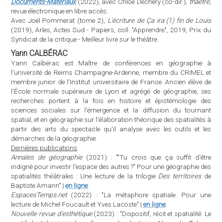
Documents-Matériaux
(2022), avec Chloé Déchery (co-dir.),
thaêtre
,
revue électronique en libre accès.
Avec Joël Pommerat (tome 2),
L'écriture de Ça ira (1) fin de Louis
(2019), Arles, Actes Sud - Papiers, coll. "Apprendre", 2019, Prix du
Syndicat de la critique - Meilleur livre sur le théâtre.
Yann CALBÉRAC
Yann Calbérac est Maître de conférences en géographie à
l'université de Reims Champagne-Ardenne, membre du CRIMEL et
membre junior de l'Institut universitaire de France. Ancien élève de
l'École normale supérieure de Lyon et agrégé de géographie, ses
recherches portent à la fois en histoire et épistémologie des
sciences sociales sur l'émergence et la diffusion du tournant
spatial, et en géographie sur l'élaboration théorique des spatialités à
partir des arts du spectacle qu'il analyse avec les outils et les
démarches de la géographie.
Dernières publications
Annales de géographie
(2021) : ""Tu crois que ça suffit d'être
indigné pour investir l'espace des autres ?" Pour une géographie des
spatialités théâtrales : Une lecture de la trilogie
Des territoires
de
Baptiste Amann" |
en ligne
.
EspacesTemps.net
(2022) : "La métaphore spatiale. Pour une
lecture de Michel Foucault et Yves Lacoste" |
en ligne
.
Nouvelle revue d'esthétique
(2023) : "Dispositif, récit et spatialité. Le