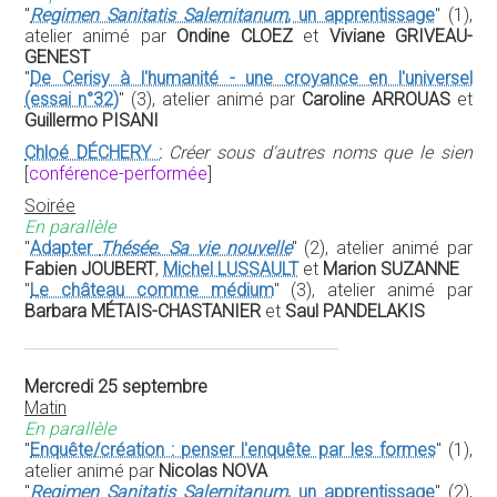
"
Regimen Sanitatis Salernitanum
, un apprentissage
" (1),
atelier animé par
Ondine CLOEZ
et
Viviane GRIVEAU-
GENEST
"
De Cerisy à l'humanité - une croyance en l'universel
(essai n°32)
" (3), atelier animé par
Caroline ARROUAS
et
Guillermo PISANI
Chloé DÉCHERY :
Créer sous d'autres noms que le sien
[
conférence-performée
]
Soirée
En parallèle
"
Adapter
Thésée. Sa vie nouvelle
" (2), atelier animé par
Fabien JOUBERT
,
Michel LUSSAULT
et
Marion SUZANNE
"
Le château comme médium
" (3), atelier animé par
Barbara MÉTAIS-CHASTANIER
et
Saul PANDELAKIS
Mercredi 25 septembre
Matin
En parallèle
"
Enquête/création : penser l'enquête par les formes
" (1),
atelier animé par
Nicolas NOVA
"
Regimen Sanitatis Salernitanum
, un apprentissage
" (2),