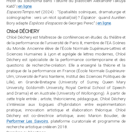
motif du
tokonoma
dans l'œuvre du plasticien Alexandre-Takuya
Katô" |
en ligne
.
EspacesTemps.net
(2024) : "Spatialités scéniques, dramaturgie et
scénographie : vers un récit spatial(isé) ?
Espæce
: quand Aurélien
Bory adapte
Espèces d'espaces
de Georges Perec" |
en ligne
.
Chloé DÉCHERY
Chloé Déchery est Maîtresse de conférences en études du théâtre et
de la performance de l'université de Paris 8, membre de l'EA Scènes
du Monde. Ancienne élève de l'École Normale Supérieure-Lettres et
Sciences Humaines à Lyon et agrégée de lettres modernes, Chloé
Déchery est spécialiste de la performance contemporaine et des
questions de recherche-création. Elle a enseigné la théorie et la
pratique de la performance en France (École Normale Supérieure-
Ulm, Université de Paris Nanterre, Institut des Sciences Politiques de
Lille), en Grande-Bretagne (University of Surrey, Queen Mary
University, Goldsmith University, Royal Central School of Speech
and Drama) et en Australie (University of Wollongong). À partir de
cette triple entrée ; artiste, théoricienne, pédagogue, Chloé Déchery
s'intéresse aux logiques d'hybridation entre expérimentation
pratique, innovation artistique et élaboration théorique. Chloé
Déchery est co-directrice artistique, avec Marion Boudier, de
Performer Les Savoirs
, plateforme curatoriale et programme de
recherche artistique créée en 2018.