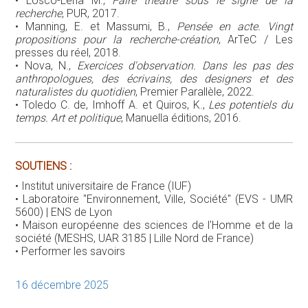
• Losco-Lena M.,
Faire théâtre sous le signe de la
recherche
, PUR, 2017.
• Manning, E. et Massumi, B.,
Pensée en acte. Vingt
propositions pour la recherche-création
, ArTeC / Les
presses du réel, 2018.
• Nova, N.,
Exercices d'observation. Dans les pas des
anthropologues, des écrivains, des designers et des
naturalistes du quotidien
, Premier Parallèle, 2022.
• Toledo C. de, Imhoff A. et Quiros, K.,
Les potentiels du
temps. Art et politique
, Manuella éditions, 2016.
SOUTIENS :
• Institut universitaire de France (IUF)
• Laboratoire "Environnement, Ville, Société" (EVS - UMR
5600) | ENS de Lyon
• Maison européenne des sciences de l'Homme et de la
société (MESHS, UAR 3185 | Lille Nord de France)
• Performer les savoirs
16 décembre 2025