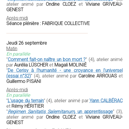
atelier animé par
Ondine CLOEZ
et
Viviane GRIVEAU-
GENEST
Après-midi
Séance plénière : FABRIQUE COLLECTIVE
Jeudi 26 septembre
Matin
En parallèle
"
Comment fait-on naître un bon mort ?
" (4), atelier animé
par
Aurélia LÜSCHER
et
Magali MOLINIÉ
"
De Cerisy à l'humanité - une croyance en l'universel
(essai n°32)
" (4), atelier animé par
Caroline ARROUAS
et
Guillermo PISANI
Après-midi
En parallèle
"
L'usage du terrain
" (4), atelier animé par
Yann CALBÉRAC
et
Rémy HÉRITIER
"
Regimen Sanitatis Salernitanum
, un apprentissage
" (3),
atelier animé par
Ondine CLOEZ
et
Viviane GRIVEAU-
GENEST