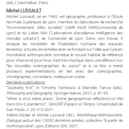
(ed), L'Harmattan, Paris.
Michel LUSSAULT
Michel Lussault, né en 1960, est géographe, professeur à l'École
Normale Supérieure de Lyon, membre du laboratoire de recherche
"Environnement, villes, sociétés" (UMR 5600 CNRS/Université de
Lyon) et du Labex IMU ("Laboratoire d'excellence Intelligence des
mondes urbains") de l'université de Lyon. Dans son travail, il
analyse les modalités de l'habitation humaine des espaces
terrestres, à toutes les échelles et en se fondant sur l'idée que l'urbain
mondialisé anthropocène constitue le nouvel habitat de référence
pour chacun et pour tous. Il est très impliqué dans une réflexion sur
"les nouvelles scénographies du savoir" et à ce titre a mené
plusieurs expérimentations en lien avec des scénographes,
chorégraphes, comédiens, metteurs en scène.
Dernières publications
"Spatiality first", in Timothy Tambassi & Marcello Tanca (eds),
Philosophy and Geography
, Springer Nature, 2021, p. 81-93.
"When a virus takes place : Some geographical reflections on the
Sars-Cov-2 pandemic",
GeoUSP, Espaço et Tempo
, Universidad de
Sao Paulo, V. 25, n°3-2021.
Valérie Disdier et Michel Lussault (dir.),
Néolitihique-Anthropocène.
Dialogue autour des 13000 dernières années
, collection "À partir de
l'Anthropocène", Lyon, Éditions 205, 2021.