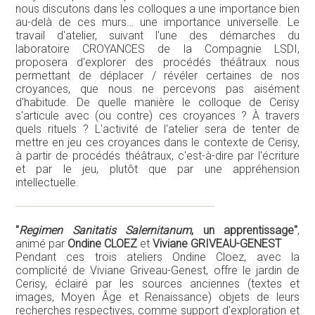
nous discutons dans les colloques a une importance bien
au-delà de ces murs… une importance universelle. Le
travail d'atelier, suivant l'une des démarches du
laboratoire CROYANCES de la Compagnie LSDI,
proposera d'explorer des procédés théâtraux nous
permettant de déplacer / révéler certaines de nos
croyances, que nous ne percevons pas aisément
d'habitude. De quelle manière le colloque de Cerisy
s'articule avec (ou contre) ces croyances ? À travers
quels rituels ? L'activité de l'atelier sera de tenter de
mettre en jeu ces croyances dans le contexte de Cerisy,
à partir de procédés théâtraux, c'est-à-dire par l'écriture
et par le jeu, plutôt que par une appréhension
intellectuelle.
"
Regimen Sanitatis Salernitanum
, un apprentissage"
,
animé par
Ondine CLOEZ
et
Viviane GRIVEAU-GENEST
Pendant ces trois ateliers Ondine Cloez, avec la
complicité de Viviane Griveau-Genest, offre le jardin de
Cerisy, éclairé par les sources anciennes (textes et
images, Moyen Âge et Renaissance) objets de leurs
recherches respectives, comme support d'exploration et