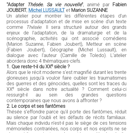
"Adapter
Thésée. Sa vie nouvelle
"
, animé par
Fabien
JOUBERT
,
Michel LUSSAULT
et
Marion SUZANNE
Un atelier pour montrer les différentes étapes d'un
processus d'adaptation et de mise en scène d'un texte
comme
Thésée
. Il sera structuré autour des grands
enjeux de l'adaptation, de la dramaturgie et de la
scénographie, activités qui ont associé comédiens
(Marion Suzanne, Fabien Joubert), Metteur en scène
(Fabien Joubert), Géographe (Michel Lussault), en
dialogue avec l'auteur (Camille de Toledo). L'atelier
abordera donc 4 thématiques-clefs.
e
1. Que reste-t-il du XX
siècle ?
Alors que le récit moderne s'est magnifié durant les trente
glorieuses jusqu'à vouloir faire oublier les traumatismes
des guerres et des génocides, quelles sont les traces du
e
XX
siècle dans notre actualité ? Comment celui-ci
ressurgit-il au sein des grandes questions
contemporaines que nous avons à affronter ?
2. Le corps et ses fantômes
Thésée s'effondre parce qu'il porte des fantômes, réduit
au silence par l'oubli et les défauts de récits familiaux.
Mais chaque individu n'est-il pas le siège de ces tensions
mémorielles contrariées, nos corps et nos esprits ne se