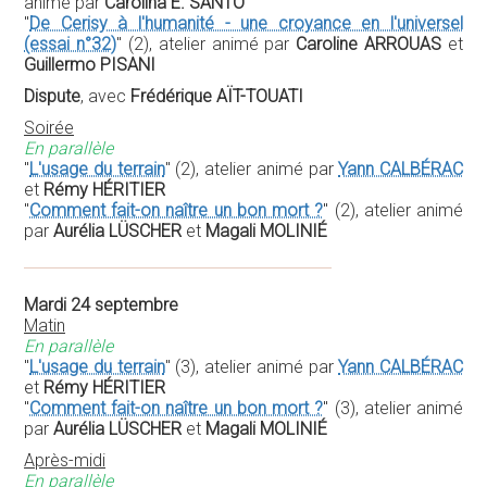
animé par
Carolina E. SANTO
"
De Cerisy à l'humanité - une croyance en l'universel
(essai n°32)
" (2), atelier animé par
Caroline ARROUAS
et
Guillermo PISANI
Dispute
, avec
Frédérique AÏT-TOUATI
Soirée
En parallèle
"
L'usage du terrain
" (2), atelier animé par
Yann CALBÉRAC
et
Rémy HÉRITIER
"
Comment fait-on naître un bon mort ?
" (2), atelier animé
par
Aurélia LÜSCHER
et
Magali MOLINIÉ
Mardi 24 septembre
Matin
En parallèle
"
L'usage du terrain
" (3), atelier animé par
Yann CALBÉRAC
et
Rémy HÉRITIER
"
Comment fait-on naître un bon mort ?
" (3), atelier animé
par
Aurélia LÜSCHER
et
Magali MOLINIÉ
Après-midi
En parallèle