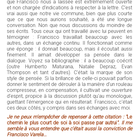
que Francisco nous a laissée est extrêmement ouverte
et non chargée d'indications à respecter à la lettre. C'est
vrai aussi que notre vie commune, bien que plus courte
que ce que nous aurions souhaité, a été une longue
conversation. Non que nous discussions du moindre de
ses écrits. Tous ceux qui ont travaillé avec lui peuvent en
témoigner : Francisco travaillait beaucoup avec les
autres, dans un échange continu. Il fonctionnait comme
une éponge : il donnait beaucoup, mais il écoutait aussi
finement. Il aimait développer sa pensée dans le
dialogue. Voyez sa bibliographie : il a beaucoup coécrit
(outre Humberto Maturana, Natalie Depraz, Evan
Thompson et tant d'autres). C'était la marque de son
style de pensée. Si la brillance de celle-ci pouvait parfois
donner le sentiment de dérouler à la manière d'un rouleau
compresseur, en compensation, il cultivait une ouverture
d'esprit, propice à la discussion plutôt qu'au monologue,
guettant l'émergence qui en résulterait. Francisco, c'était
ces deux côtés, y compris dans ses échanges avec moi.
Je ne peux m'empêcher de repenser à cette citation : "
Le
chemin le plus court de soi à soi passe par autrui
". Il me
semble à vous entendre que c'était aussi la conviction de
Francisco Varela…