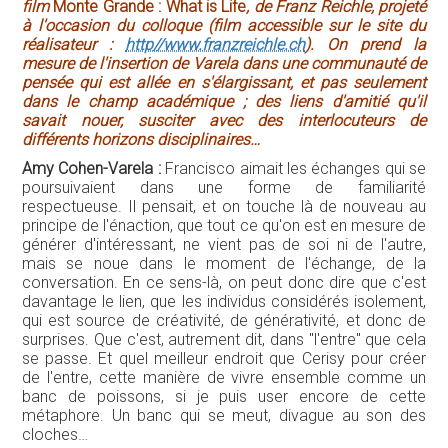
film
Monte Grande : What is Life
, de Franz Reichle, projeté
à l'occasion du colloque (film accessible sur le site du
réalisateur :
http//www.franzreichle.ch
). On prend la
mesure de l'insertion de Varela dans une communauté de
pensée qui est allée en s'élargissant, et pas seulement
dans le champ académique ; des liens d'amitié qu'il
savait nouer, susciter avec des interlocuteurs de
différents horizons disciplinaires…
Amy Cohen-Varela :
Francisco aimait les échanges qui se
poursuivaient dans une forme de familiarité
respectueuse. Il pensait, et on touche là de nouveau au
principe de l'énaction, que tout ce qu'on est en mesure de
générer d'intéressant, ne vient pas de soi ni de l'autre,
mais se noue dans le moment de l'échange, de la
conversation. En ce sens-là, on peut donc dire que c'est
davantage le lien, que les individus considérés isolement,
qui est source de créativité, de générativité, et donc de
surprises. Que c'est, autrement dit, dans "l'entre" que cela
se passe. Et quel meilleur endroit que Cerisy pour créer
de l'entre, cette manière de vivre ensemble comme un
banc de poissons, si je puis user encore de cette
métaphore. Un banc qui se meut, divague au son des
cloches…