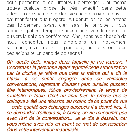
pour permettre à de l'imprévu d'émerger. J'ai même
trouvé quelque chose de très "énactif" dans cette
attention croissante et collective que nous avons tous fini
par manifester à leur égard. Au début, on ne les entend
pas forcément, avant d'en saisir le principe : nous
rappeler qu'il est temps de nous diriger vers le réfectoire
ou vers la salle de conférence. Ainsi, sans avoir besoin de
nous concerter, nous amorcions un mouvement
spontané, maritime si je puis dire, au sens où nous
déplacions tel un banc de poissons !
Oh, quelle belle image dans laquelle je me retrouve !
Concernant la personne ayant regretté cette structuration
par la cloche, je relève que c'est la même qui a dit le
plaisir à se sentir engagée dans de véritables
conversations, regrettant d'autant plus qu'elles pussent
être interrompues, fût-ce provisoirement, le temps de
s'installer à table. C'est au final bien la preuve que le
colloque a été une réussite, au moins de ce point de vue
— cette qualité des échanges auxquels il a donné lieu. À
se demander d'ailleurs si, à Cerisy, on ne renouerait pas
avec l'art de la conversation… Je le dis à dessein, car
vous-même avez mis en avant ce mot de conversation
dans votre intervention inaugurale.