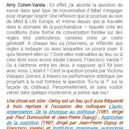
Amy Cohen-Varela :
En effet, j'ai abordé la question de
savoir dans quel type de conversation il fallait s'engager
pour changer l'esprit. Une réflexion que je poursuis au sein
de Mind & Life Europe, et même depuis que je travaille
dans le domaine de la psychanalyse — laquelle crée les
conditions d'une forme de conversation fondée sur des
règles très particulières, censées créer un cadre
génératif. À chaque lieu où j'interviens, je réfléchis aux
règles à instaurer ou avec lesquelles on pourra jouer. À
quoi tiennent-elles ici ? Sont-elles redevables au lieu, ou à
celui dont nous avons étudié l'œuvre, Francisco Varela ?
Ou à l'alchimie entre les deux, à supposer qu'il fût bien
avec nous. L'était-il ? C'est la question posée par Victoria
Vasquez Gomez, à travers sa performance artistique (en
projetant à la nuit tombée la question "Es-tu là ?" sur la
façade du château). Personnellement, et sans vouloir
verser dans quelque mysticisme, je pense que oui !
Une chose est sûre : Cerisy est un lieu qu'il aura fréquenté
à trois reprises à l'occasion des colloques
L'auto-
organisation. De la physique au politique
(1981, dirigé
par Paul Dumouchel et Jean-Pierre Dupuy) ;
Approches
de la cognition
(1987, dirigé par Jean-Pierre Dupuy et
Francisco Varela) et
Institution imaginaire, autonomie