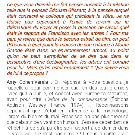
Ce que vous dites-là me fait penser aussitôt à la relation
telle que la pensait Édouard Glissant, à la pensée duquel
était consacré le colloque qui précédait le vôtre. Je ne
résiste pas cependant à l'envie de revenir sur la
thématique du Foyer et poser la question de savoir quel
était le rapport de Francisco avec les arbres ? Pour ma
part, je relève que dans le second extrait de film, on peut
découvrir à quel point la maison de son enfance à Monte
Grande était dans un environnement arboré, au point
qu'on ne peut s'empêcher de se dire que dans la
perspective d'une écobiographie, les arbres ont compté
pour lui. Mais qu'en est-il exactement ? Que savez-vous
de lui à ce propos ?
Amy Cohen-Varela :
En réponse à votre question, je
rappellerai pour commencer que l'un des tout premiers
livres qu'il a publié, et coécrit avec Humberto Maturana,
avait pour titre
L'arbre de la connaissance
(Éditions
Addison Weslsey France, 1994) … Reconnaissons
cependant que c'était en référence à la mythologie,
l'arbre du bien et du mal. Francisco n'a pas plus théorisé
que cela sur ce vivant non humain. J'essaie cependant de
réfléchir à ce qu'a pu être son rapport à ce dernier dans
la vraie vie… Ce n'est pas simple ! Il nous a quitté il y a