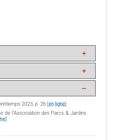
 printemps 2023, p. 26 [
en ligne
].
le de l'Association des Parcs & Jardins
gne
].