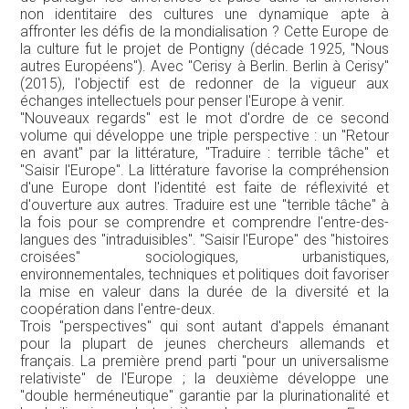
non identitaire des cultures une dynamique apte à
affronter les défis de la mondialisation ? Cette Europe de
la culture fut le projet de Pontigny (décade 1925, "Nous
autres Européens"). Avec "Cerisy à Berlin. Berlin à Cerisy"
(2015), l'objectif est de redonner de la vigueur aux
échanges intellectuels pour penser l'Europe à venir.
"Nouveaux regards" est le mot d'ordre de ce second
volume qui développe une triple perspective : un "Retour
en avant" par la littérature, "Traduire : terrible tâche" et
"Saisir l'Europe". La littérature favorise la compréhension
d'une Europe dont l'identité est faite de réflexivité et
d'ouverture aux autres. Traduire est une "terrible tâche" à
la fois pour se comprendre et comprendre l'entre-des-
langues des "intraduisibles". "Saisir l'Europe" des "histoires
croisées" sociologiques, urbanistiques,
environnementales, techniques et politiques doit favoriser
la mise en valeur dans la durée de la diversité et la
coopération dans l'entre-deux.
Trois "perspectives" qui sont autant d'appels émanant
pour la plupart de jeunes chercheurs allemands et
français. La première prend parti "pour un universalisme
relativiste" de l'Europe ; la deuxième développe une
"double herméneutique" garantie par la plurinationalité et