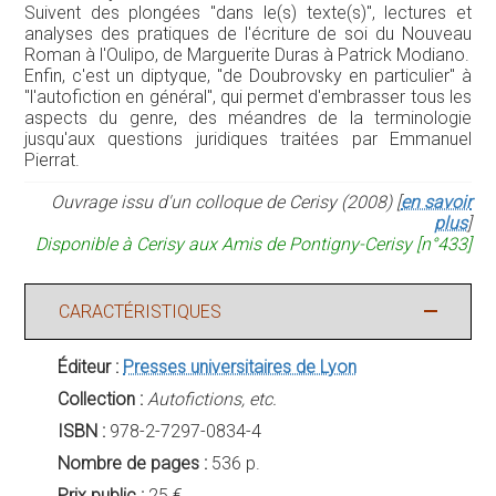
Suivent des plongées "dans le(s) texte(s)", lectures et
analyses des pratiques de l'écriture de soi du Nouveau
Roman à l'Oulipo, de Marguerite Duras à Patrick Modiano.
Enfin, c'est un diptyque, "de Doubrovsky en particulier" à
"l'autofiction en général", qui permet d'embrasser tous les
aspects du genre, des méandres de la terminologie
jusqu'aux questions juridiques traitées par Emmanuel
Pierrat.
Ouvrage issu d'un colloque de Cerisy (2008) [
en savoir
plus
]
Disponible à Cerisy aux Amis de Pontigny-Cerisy [n°433]
CARACTÉRISTIQUES
Éditeur :
Presses universitaires de Lyon
Collection :
Autofictions, etc.
ISBN :
978-2-7297-0834-4
Nombre de pages :
536 p.
Prix public :
25 €