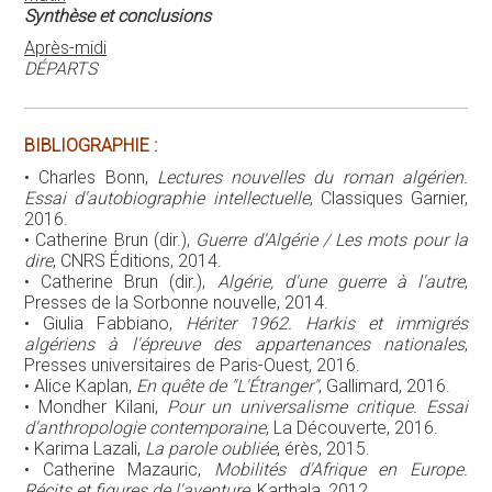
Synthèse et conclusions
Après-midi
DÉPARTS
BIBLIOGRAPHIE :
• Charles Bonn,
Lectures nouvelles du roman algérien.
Essai d'autobiographie intellectuelle
, Classiques Garnier,
2016.
• Catherine Brun (dir.),
Guerre d'Algérie / Les mots pour la
dire
, CNRS Éditions, 2014.
• Catherine Brun (dir.),
Algérie, d'une guerre à l'autre
,
Presses de la Sorbonne nouvelle, 2014.
• Giulia Fabbiano,
Hériter 1962. Harkis et immigrés
algériens à l'épreuve des appartenances nationales
,
Presses universitaires de Paris-Ouest, 2016.
• Alice Kaplan,
En quête de "L'Étranger"
, Gallimard, 2016.
• Mondher Kilani,
Pour un universalisme critique. Essai
d'anthropologie contemporaine
, La Découverte, 2016.
• Karima Lazali,
La parole oubliée
, érès, 2015.
• Catherine Mazauric,
Mobilités d'Afrique en Europe.
Récits et figures de l'aventure
, Karthala, 2012.