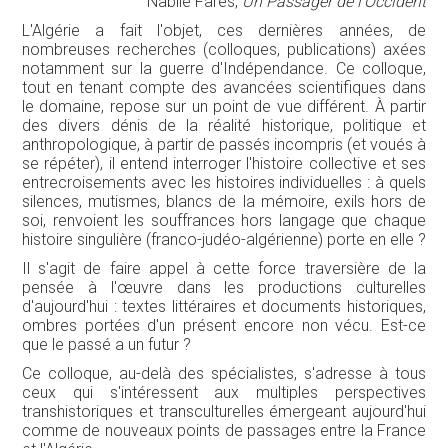
Nabile Farès,
Un Passager de l'Occident
L'Algérie a fait l'objet, ces dernières années, de
nombreuses recherches (colloques, publications) axées
notamment sur la guerre d'Indépendance. Ce colloque,
tout en tenant compte des avancées scientifiques dans
le domaine, repose sur un point de vue différent. À partir
des divers dénis de la réalité historique, politique et
anthropologique, à partir de passés incompris (et voués à
se répéter), il entend interroger l'histoire collective et ses
entrecroisements avec les histoires individuelles : à quels
silences, mutismes, blancs de la mémoire, exils hors de
soi, renvoient les souffrances hors langage que chaque
histoire singulière (franco-judéo-algérienne) porte en elle ?
Il s'agit de faire appel à cette force traversière de la
pensée à l'œuvre dans les productions culturelles
d'aujourd'hui : textes littéraires et documents historiques,
ombres portées d'un présent encore non vécu. Est-ce
que le passé a un futur ?
Ce colloque, au-delà des spécialistes, s'adresse à tous
ceux qui s'intéressent aux multiples perspectives
transhistoriques et transculturelles émergeant aujourd'hui
comme de nouveaux points de passages entre la France