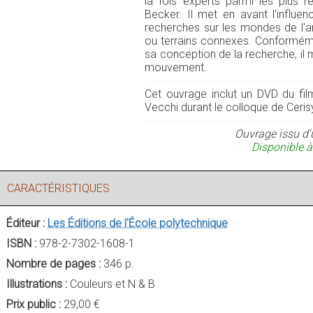
la fois experts parmi les plus 
Becker. Il met en avant l'influ
recherches sur les mondes de l'art
ou terrains connexes. Conforméme
sa conception de la recherche, il
mouvement.
Cet ouvrage inclut un DVD du fi
Vecchi durant le colloque de Ceris
Ouvrage issu d'
Disponible à
CARACTÉRISTIQUES
Éditeur :
Les Éditions de l'École polytechnique
ISBN :
978-2-7302-1608-1
Nombre de pages :
346 p.
Illustrations :
Couleurs et N & B
Prix public :
29,00 €