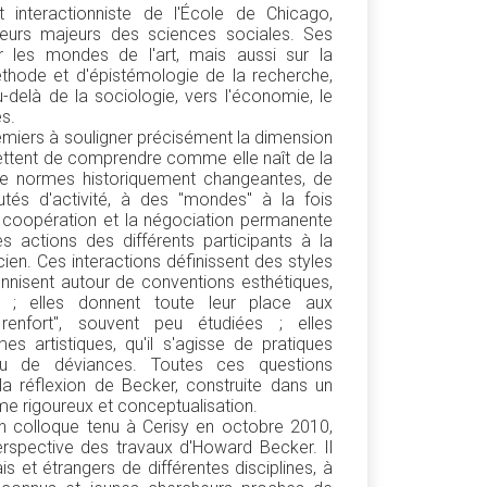
 interactionniste de l'École de Chicago,
eurs majeurs des sciences sociales. Ses
r les mondes de l'art, mais aussi sur la
thode et d'épistémologie de la recherche,
u-delà de la sociologie, vers l'économie, le
es.
premiers à souligner précisément la dimension
rmettent de comprendre comme elle naît de la
de normes historiquement changeantes, de
és d'activité, à des "mondes" à la fois
 coopération et la négociation permanente
s actions des différents participants à la
cien. Ces interactions définissent des styles
nnisent autour de conventions esthétiques,
es ; elles donnent toute leur place aux
enfort", souvent peu étudiées ; elles
es artistiques, qu'il s'agisse de pratiques
ou de déviances. Toutes ces questions
la réflexion de Becker, construite dans un
e rigoureux et conceptualisation.
un colloque tenu à Cerisy en octobre 2010,
erspective des travaux d'Howard Becker. Il
s et étrangers de différentes disciplines, à