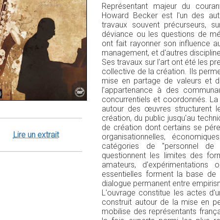
Représentant majeur du courant
Howard Becker est l'un des aut
travaux souvent précurseurs, su
déviance ou les questions de mé
ont fait rayonner son influence a
management, et d'autres disciplin
Ses travaux sur l'art ont été les 
collective de la création. Ils pe
mise en partage de valeurs et 
l'appartenance à des communaut
concurrentiels et coordonnés. La
autour des œuvres structurent le
création, du public jusqu'au techni
de création dont certains se pére
Lire un extrait
organisationnelles, économiqu
catégories de "personnel de r
questionnent les limites des form
amateurs, d'expérimentations 
essentielles forment la base de 
dialogue permanent entre empirism
L'ouvrage constitue les actes d'
construit autour de la mise en p
mobilise des représentants françai