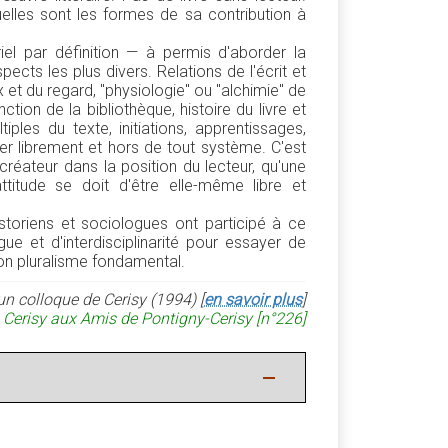
Quelles sont les formes de sa contribution à
iel par définition — à permis d'aborder la
ects les plus divers. Relations de l'écrit et
x et du regard, "physiologie" ou "alchimie" de
ction de la bibliothèque, histoire du livre et
ples du texte, initiations, apprentissages,
er librement et hors de tout système. C'est
créateur dans la position du lecteur, qu'une
ttitude se doit d'être elle-même libre et
historiens et sociologues ont participé à ce
ue et d'interdisciplinarité pour essayer de
son pluralisme fondamental.
un colloque de Cerisy (1994) [
en savoir plus
]
 Cerisy aux Amis de Pontigny-Cerisy [n°226]