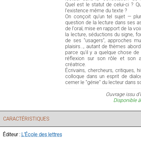
Quel est le statut de celui-ci ? 
l'existence même du texte ?
On conçoit qu'un tel sujet — plur
question de la lecture dans ses asp
de l'oral, mise en rapport de la voi
la lecture, séductions du signe, fon
de ses "usagers", approches multi
plaisirs…, autant de thèmes abord
parce qu'il y a quelque chose de 
réflexion sur son rôle et son a
créatrice.
Écrivains, chercheurs, critiques, 
colloque dans un esprit de dialog
cerner le "génie" du lecteur dans 
Ouvrage issu d'
Disponible à
CARACTÉRISTIQUES
Éditeur :
L'École des lettres